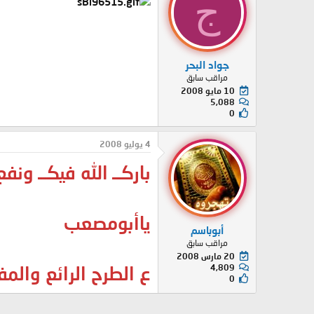
ج
جواد البحر
مراقب سابق
10 مايو 2008
5,088
0
4 يوليو 2008
باركــ الله فيكــ ونفع
ياأبومصعب
أبوباسم
مراقب سابق
20 مارس 2008
4,809
ع الطرح الرائع والمف
0