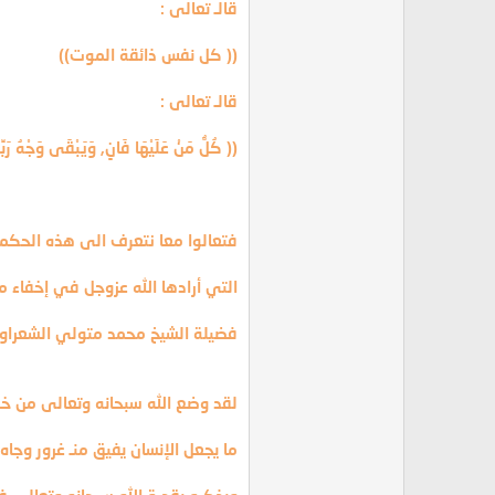
قالـ تعالى :
(( كل نفس ذائقة الموت))
قالـ تعالى :
(( كُلُّ مَنْ عَلَيْهَا فَانٍ, وَيَبْقَى وَجْهُ رَبِّ
فتعالوا معا نتعرف الى هذه الحكم
التي أرادها الله عزوجل في إخفاء 
فضيلة الشيخ محمد متولي الشعراوي
لقد وضع الله سبحانه وتعالى من 
ما يجعل الإنسان يفيق منـ غرور وجاه ا