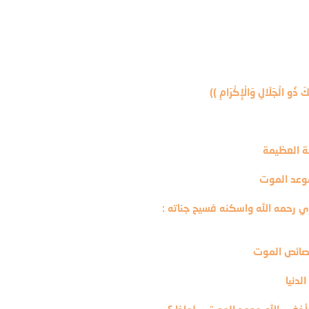
كَ ذُو الْجَلَالِ وَالْإِكْرَامِ ))
ة العظيمة
موعد الموت
 رحمه الله واسكنه فسيح جناته :
خصائص الموت
لدنيا