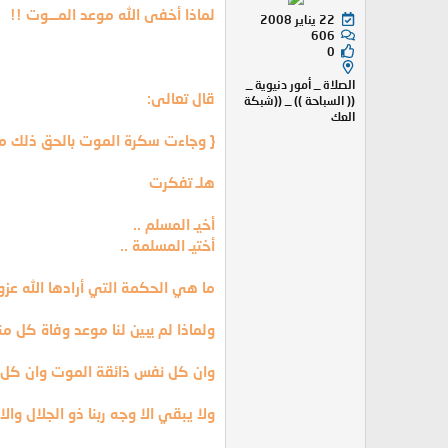
لماذا أخفى الله موعد المـــوت !!
22 يناير 2008
606
0
الصلاة _ أمور دنيوية _
قال تعالى:
(( السباحة )) _ ((شبكة
العك
{ وجاءت سكرة الموت بالحق ذلك ما
هلـ تفكرت
أخيـ المسلم ..
أختيـ المسلمة ..
ما هي الحكمة التي أرادها الله عز
ولماذا لم يبين لنا موعد وفاة كل من
وان كل نفس ذائقة الموت وان كل من
ولا يبقي الا وجه ربنا ذو الجلال والا