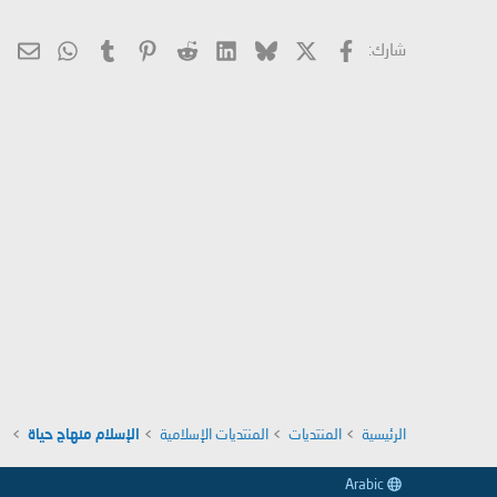
X
فيسبوك
Bluesky
LinkedIn
Reddit
Pinterest
Tumblr
hatsApp
الب
شارك:
الرئيسية
المنتديات
المنتديات الإسلامية
الإسلام منهاج حياة
Arabic