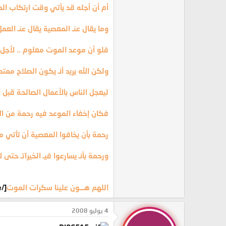
أم أن أجله قد يأتي وقت ارتكاب الم
وما يقال عنـ المعصية يقال عنـ العمل 
فلو أن موعد الموت معلوم .. لأجل ال
ولكن الله يريد أنـ يكون الصلاح مم
ليعجل الناس بالأعمال الصالحة قبل أنـ
فكان إخفاء الموعد فيه رحمة من الله
رحمة بأن يخافوا المعصية أن تأتي مع
ورحمة بأنـ يسارعوا فيـ الخيراتـ حتى لا
اللهم هـــون علينا سكرات الموت
[/frame]
4 يوليو 2008