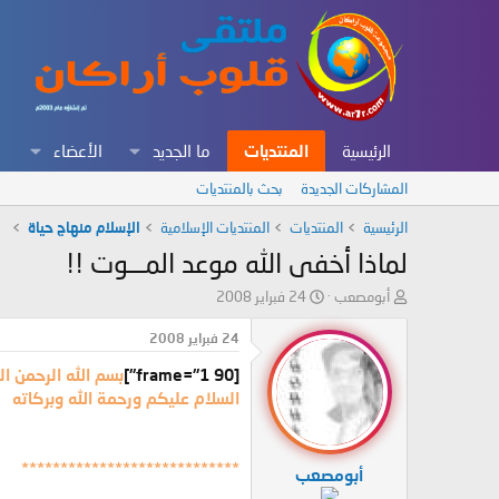
الرئيسية
المنتديات
ما الجديد
الأعضاء
المشاركات الجديدة
بحث بالمنتديات
الرئيسية
المنتديات
المنتديات الإسلامية
الإسلام منهاج حياة
لماذا أخفى الله موعد المـــوت !!
ب
ت
أبومصعب
24 فبراير 2008
ا
ا
د
ر
24 فبراير 2008
ئ
ي
[frame="1 90"]
بسم الله الرحمن ال
ا
خ
ل
ا
السلام عليكم ورحمة الله وبركاته
م
ل
و
ب
ض
د
****************************
أبومصعب
و
ء
ع