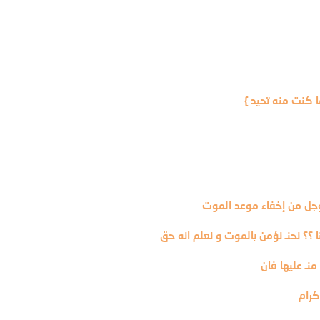
 كنت منه تحيد }
وجل من إخفاء موعد الموت
ا ؟؟ نحنـ نؤمن بالموت و نعلم انه حق
ـ عليها فان
كرام