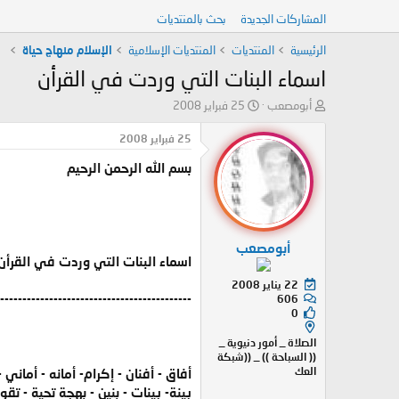
المشاركات الجديدة
بحث بالمنتديات
الرئيسية
المنتديات
المنتديات الإسلامية
الإسلام منهاج حياة
اسماء البنات التي وردت في القرأن
ب
ت
أبومصعب
25 فبراير 2008
ا
ا
د
ر
25 فبراير 2008
ئ
ي
بسم الله الرحمن الرحيم
ا
خ
ل
ا
م
ل
و
ب
ض
د
أبومصعب
و
ء
اسماء البنات التي وردت في القرأن
ع
22 يناير 2008
-------------------------------------------
606
0
الصلاة _ أمور دنيوية _
(( السباحة )) _ ((شبكة
العك
أفاق - أفنان - إكرام- أمانه - أماني - 
بينة- بينات - بنين - بهجة تحية - تق