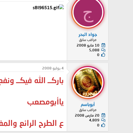
ج
جواد البحر
مراقب سابق
10 مايو 2008
5,088
0
4 يوليو 2008
باركــ الله فيكــ ونفع
ياأبومصعب
أبوباسم
مراقب سابق
20 مارس 2008
4,809
ع الطرح الرائع والمف
0