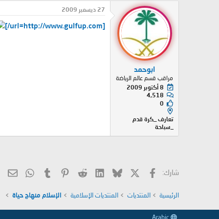
27 ديسمبر 2009
[url=http://www.gulfup.com/]
ابوحمد
مراقب قسم عالم الرياضة
8 أكتوبر 2009
4,518
0
تعارف _كرة قدم
_سباحة
X
فيسبوك
Bluesky
LinkedIn
Reddit
Pinterest
Tumblr
hatsApp
الب
شارك:
الرئيسية
المنتديات
المنتديات الإسلامية
الإسلام منهاج حياة
Arabic