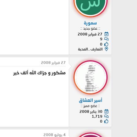
س
سمورة
:: عضو جديد ::
27 فبراير 2008
9
0
التعارف ـ المحبة
27 فبراير 2008
مشكور و جزاك الله ألف خير
أسير العشاق
:: عضو مميز ::
30 يناير 2008
1,719
0
4 يوليو 2008