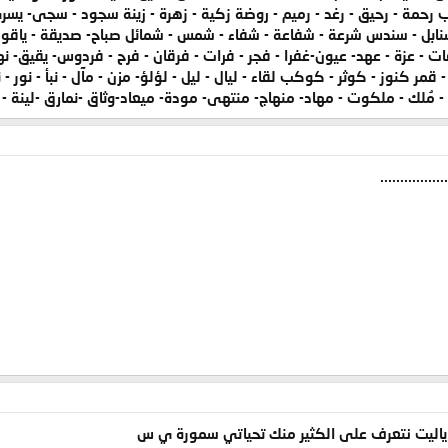
ب رحمة - رحيق - رغد - رميم - روضة زكية - زهرة - زينة سجود - سجى- يسر
نابل - سندس شرعة - شفاعة - شفاء - شمس - شمائل صباح- صديقة - ياقوت
ت - عزة - عهد- عيون-غفرا - فجر - فرات - فرقان - فرح - فردوس- يقيق- ن
 كنوز - كوثر - كوكب لقاء - ليال - ليل - لؤلؤ- مزن - مآل - نبأ - نور - ن
 - مُلك - ملكوت - مهاد- منهاج- منتهى- مودة- ميعاد-وثاق -نمارق -لينة - 
................
ياليت نتعرف على الكثير منك تحياتي سمورة ي س