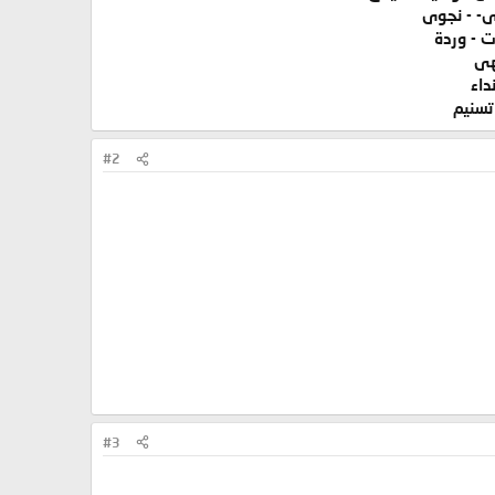
ى- - نجوى
 - وردة
هى
داء
تسنيم
#2
#3