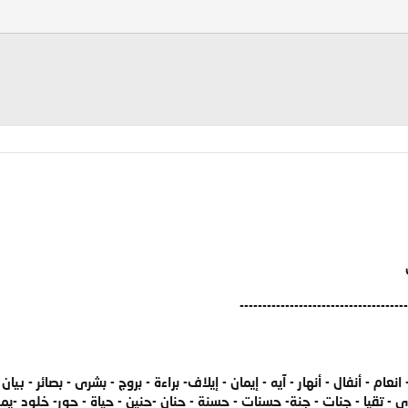
-------------------------------------
انعام - أنفال - أنهار - آيه - إيمان - إيلاف- براءة - بروج - بشرى - بصائر - بيا
وى - تقيا - جنات - جنة- حسنات - حسنة - حنان -حنين - حياة - حور- خلود -ي