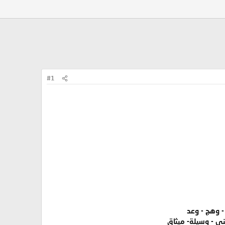
#1
ن - وهج - وعد
منى - وسيلة- ميثاق