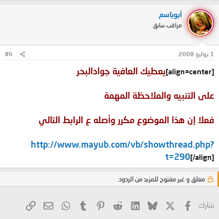
أبوباسم
مراقب سابق
1 يوليو 2008
#6
يعطيك العافية جوادالبحر
[align=center]
على التنبيه والملاحظة المهمة
فعلا إن هذا الموضوع مكرر وأصله ع الرابط التالي
http://www.mayub.com/vb/showthread.php?
t=290
[/align]
مغلق و غير مفتوح للمزيد من الردود.
X
فيسبوك
Bluesky
LinkedIn
Reddit
Pinterest
Tumblr
WhatsApp
الرابط
البريد الإلكتروني
شارك: