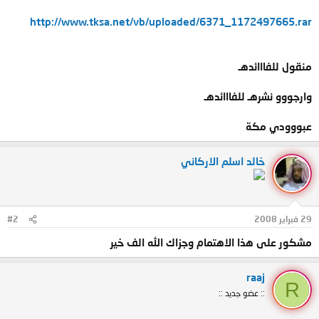
http://www.tksa.net/vb/uploaded/6371_1172497665.rar
منقول للفااائدهـ
وارجووو نشرهـ للفااائدهـ
عبووودي مكة
خالد اسلم الاركاني
29 فبراير 2008
#2
مشكور على هذا الاهتمام وجزاك الله الف خير
raaj
R
:: عضو جديد ::