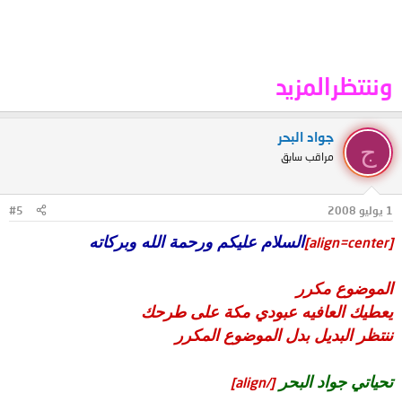
وننتظرالمزيد
جواد البحر
ج
مراقب سابق
1 يوليو 2008
#5
السلام عليكم ورحمة الله وبركاته
[align=center]
الموضوع مكرر
يعطيك العافيه عبودي مكة على طرحك
ننتظر البديل بدل الموضوع المكرر
تحياتي جواد البحر
[/align]