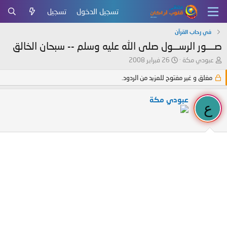
تسجيل الدخول
تسجيل
في رحاب القرآن
صــــور الرســـول صلى الله عليه وسلم -- سبحان الخالق
ب
ت
عبودي مكة
26 فبراير 2008
ا
ا
د
ر
مغلق و غير مفتوح للمزيد من الردود.
ئ
ي
ا
خ
عبودي مكة
ع
ل
ا
م
ل
و
ب
ض
د
و
ء
ع