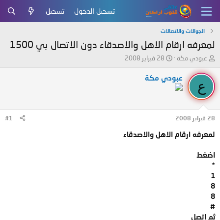
تسجيل الدخول
تسجيل
الجوالات والاتصالات
لمعرفه ارقام الاهل والاصدقاء دون الاتصال بي 1500
ب
ت
عبودي مكة
28 فبراير 2008
ا
ا
د
ر
عبودي مكة
ع
ئ
ي
ا
خ
ل
ا
م
ل
28 فبراير 2008
#1
و
ب
ض
د
لمعرفه ارقام الاهل والاصدقاء
و
ء
ع
اضغط
*
1
8
8
#
ثم اتصل