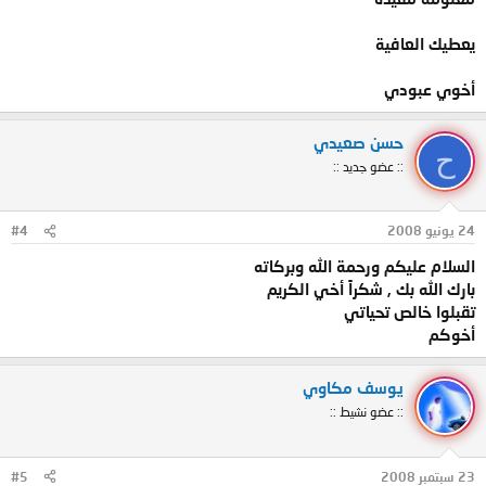
يعطيك العافية
أخوي عبودي
حسن صعيدي
ح
:: عضو جديد ::
24 يونيو 2008
#4
السلام عليكم ورحمة الله وبركاته
بارك الله بك , شكراً أخي الكريم
تقبلوا خالص تحياتي
أخوكم
يوسف مكاوي
:: عضو نشيط ::
23 سبتمبر 2008
#5