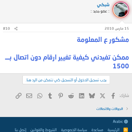
شبكي
:: عضو جديد ::
15 مارس 2010
#10
مشكور ع المعلومة
ممكن تفيدني كيفية تغيير ارقام دون اتصال بـــ
1500
يجب تسجيل الدخول أو التسجيل كي تتمكن من الرد هنا.
X
فيسبوك
Bluesky
LinkedIn
Reddit
Pinterest
Tumblr
WhatsApp
الرابط
البريد الإلكتروني
شارك:
الجوالات والاتصالات
Arabic
الرئيسية
مساعدة
سياسة الخصوصية
الشروط والقوانين
إتصل بنا
R