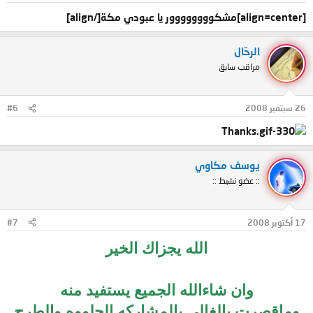
[align=center]مشكوووووووور يا عبودي مكة[/align]
الرحّال
مراقب سابق
26 سبتمبر 2008
#6
يوسف مكاوي
:: عضو نشيط ::
17 أكتوبر 2008
#7
الله يجزاك الخير
وان شاءالله الجميع يستفيد منه
وماقصرت يالغالي بالمشاركه الحلووه والطرح