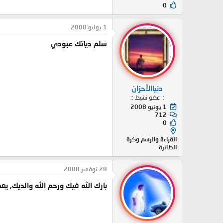
0
1 يوليو 2008
سلم دياتك عبودي
دنياالأحزان
:: عضو نشيط ::
1 يونيو 2008
712
0
القراءة والرسم وكرة
الطائرة
28 نوفمبر 2008
بارك الله فيك ورحم الله والديك, ي