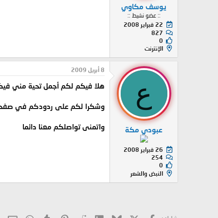
يوسف مكاوي
:: عضو نشيط ::
22 فبراير 2008
827
0
الإنترنت
8 أبريل 2009
ع
هلا فيكم لكم أجمل تحية مني فيك
وشكرا لكم على ردودكم في صفح
واتمنى تواصلكم معنا دائما
عبودي مكة
26 فبراير 2008
254
0
النبض والشعر
X
فيسبوك
Bluesky
LinkedIn
Reddit
Pinterest
Tumblr
hatsApp
الب