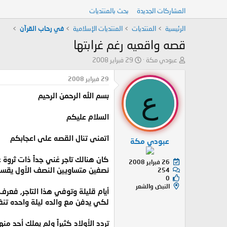
المشاركات الجديدة
بحث بالمنتديات
الرئيسية
المنتديات
المنتديات الإسلامية
في رحاب القرآن
قصه واقعيه رغم غرابتها
ب
ت
عبودي مكة
29 فبراير 2008
ا
ا
د
ر
29 فبراير 2008
ئ
ي
ع
بسم الله الرحمن الرحيم
ا
خ
ل
ا
م
ل
السلام عليكم
و
ب
ض
د
اتمنى تنال القصه على اعجابكم
عبودي مكة
و
ء
ع
كان هنالك تاجر غني جداً ذات ثروة عظيمة وكان عنه 3 أولاد فقط, فل
26 فبراير 2008
نصفين متساويين النصف الأول يقسم 
254
0
النبض والشعر
أيام قليلة وتوفي هذا التاجر, فعرف
لكي يدفن مع والده ليلة واحده تنفي
تردد الأولاد كثيراً ولم يملك أحد م