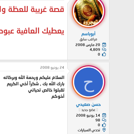
قصة غريبة للعظة وال
يعطيك العافية عبو
أبوباسم
مراقب سابق
20 مارس 2008
4,809
0
24 يونيو 2008
ح
السلام عليكم ورحمة الله وبركاته
بارك الله بك , شكراً أخي الكريم
تقبلوا خالص تحياتي
أخوكم
حسن صعيدي
:: عضو جديد ::
14 يونيو 2008
98
0
تحدي السيارات