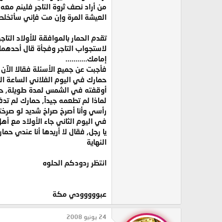
من أراد نصف ثروة التاجر فلينم معه
العيشة المرة وإن مت فإني سأتخلص م
تقدم الحمار بالموافقة للأولاد التا
لاستجواب التاجر وفجأة قال أحدهما إ
إمامك...........
فأجبت عن جميع الأسئلة فقالا الآن 
حمارك في اليوم الفلاني الساعة الفل
أوقفته في الشمس لمدة طويلة, حما
لماذا لم تطعمه جيداً, حمارك لم تدف
رأسي وأنا أصرخ صراخ شديد لو صرخ
في اليوم الثاني جاء الأولاد مع أهل 
يا رجل, فقال لا أريدها أنا عندي 
النهاية
انتظر ردودكم الحلوه
عبووووودي مكة
24 يونيو 2008