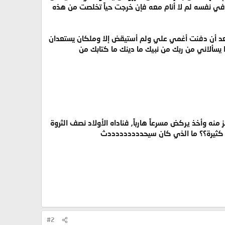
ل في نفسه لم لا أنام معه فإن خرجت حياً تخلصت من هذه
ار: بعد أن دفنت أغمي علي ولم أستيقض إلا وملكان يستعدان
ا يسألاني من ربك من نبيك ما دينك ما كتابك من
ز منه وأخذ يركض مسرعاً هارباً, فناداه الأولاد نصف الثروة
ال كثيرة؟؟ ما الذي كان سيحدددددددددث
#2