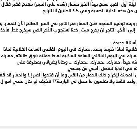
 ليلة أول القبر. سمع بهذا الخبر حممار (شده على الميم) معدم فقير فقا
ن هذه الدنية الصعبة وفي كلا الحلتين أنا الرابح.
جر وبعد توقيع العقود دفن الحمار مع التاجر في القبر. الكلام الآن للحم
لى الأخر, التاجر لن يخرج ميت, ذعنا نستجوب الأخر الذي سيخرج غداً, فأخذ
أسئلة جديدة.
انية لماذا ضربته بشده, حمارك في اليوم الفلاني الساعة الفلانية لماذا
رك في اليوم الفلاني الساعة الفلانية لماذا حملته فوق طاقته, حمارك
ئه جيداً, حمارك....حمارك....حمارك.... وكانا يضرباني بمطرقة على
ته في الدنيا لنفصل رأسي عن جسدي.
المدينة لإخراج ذلك الحمار من القبر, وما أن فتحوا القبر إلا والحمار قد قف
حمار واحد فقط ولا تعلمون ما حصل لي البارحة؟؟ فكيف لو كان عندي أمو