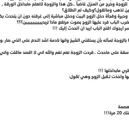
جة وخرج من المنزل غاضباً ..كل هذا والزوجة لاتعلم مابداخل الورقة ,
ين تذهب وماتقول؟وكيف تم الطلاق؟
حيرة وفجأة دخل الزوج البيت ودخل مباشرة إلى غرفته دون ان يتحدث بكل
ب الباب فرد عليها الزوج بصوت مرتفع ماذا تريديييييييييين؟؟؟
رجوك افتح الباب اريد ان اتحدث إليك !!!
ا بالزوجة تسأله بأن يستفتي الشيخ وانها نادمة اشد الندم على الذي صار ،و
أسفة على ماحدث ..فردت الزوجة نعم نعم والله اني لا اقصد ماقلت واني 
ري مابداخلها !!!
ها واخذت تـقبل الزوج وهي تقول:
لعصمة
ة!!!