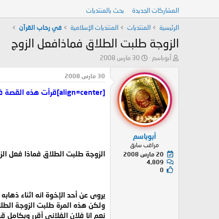
المشاركات الجديدة
بحث بالمنتديات
الرئيسية
المنتديات
المنتديات الإسلامية
في رحاب القرآن
الزوجة طلبت الطلاق فماذافعل الزوج
ب
ت
أبوباسم
30 مارس 2008
ا
ا
د
ر
30 مارس 2008
ئ
ي
[align=center]قرأت هذه القصة فأعجبني ذكاء وحلم هذا الرجل[/align]
ا
خ
ل
ا
م
ل
و
ب
ض
د
أبوباسم
و
ء
مراقب سابق
ع
الزوجة طلبت الطلاق فماذا فعل الزو
20 مارس 2008
4,809
0
يروى عن أحد الإخوة انه اثناء ذها
ولكن هذه المرة طلبت الزوجة الطلا
نعم انا فلان الفلاني أقرر وبكامل 