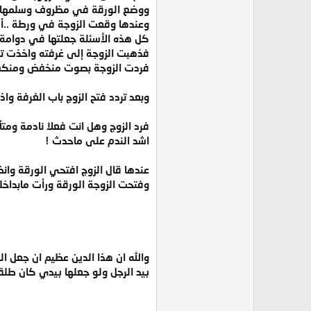
ووضع الورقة في مظروف وسلمها للزو
وعندها وقعت الزوجة في ورطة ..أ
كل هذه الأسئلة جعلتها في دوامة و
فذهبت الزوجة إلى غرفته واخذت تضر
فردت الزوجة بصوت منخفض ومنكسر ا
وبعد تردد فتح الزوج باب الغرفة واذ
فرد الزوج وهل انت فعلا نادمة ومت
اشد الندم على ماحدث !
عندها قال الزوج افتحي الورقة وانظ
وفتحت الزوجة الورقة ورأت مابداخل
والله ان هذا الدين عظيم ان جعل ا
بيد الرجل ولو جعلها بيدي كان طلقتك 20 مر