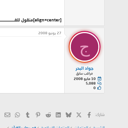
[align=center]منقول للفـــــــــــــــــــــــــــــــــائدة[/align]
27 يونيو 2008
ج
جواد البحر
مراقب سابق
10 مايو 2008
5,088
0
X
فيسبوك
Bluesky
LinkedIn
Reddit
Pinterest
Tumblr
hatsApp
الب
شارك:
الرئيسية
المنتديات
المنتديات الإسلامية
في رحاب القرآن