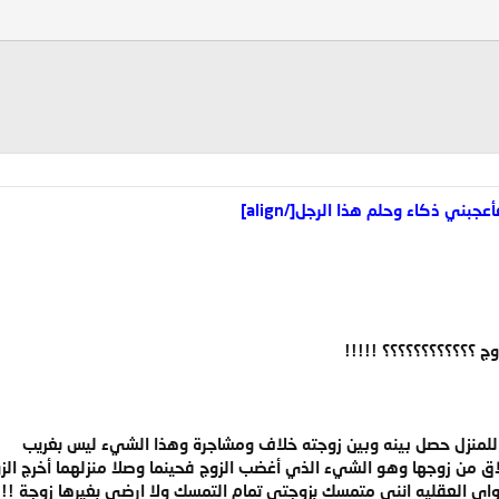
ج ؟؟؟؟؟؟؟؟؟؟؟؟ !!!!!
به للمنزل حصل بينه وبين زوجته خلاف ومشاجرة وهذا الشيء ليس بغريب
ق من زوجها وهو الشيء الذي أغضب الزوج فحينما وصلا منزلهما أخرج الز
قواي العقليه انني متمسك بزوجتي تمام التمسك ولا ارضى بغيرها زوجة !!!