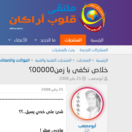
الرئيسية
المنتديات
ما الجديد
الأعضاء
المشاركات الجديدة
بحث بالمنتديات
الرئيسية
المنتديات
المنتديات التقنية والفنية
الجوالات والاتصالا
خلاص تكفى يا زمن00000؟
ب
ت
أبومصعب
25 يناير 2008
ا
ا
د
ر
25 يناير 2008
ئ
ي
-------------------------------------------
ا
خ
ل
ا
م
ل
شئ على خدي يسيل..؟؟
و
ب
ض
د
أبومصعب
و
ء
مادري مطر !
ع