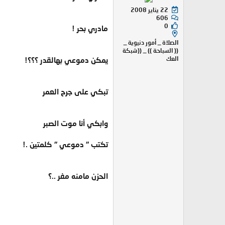
22 يناير 2008
606
0
مادري بحر !
الصلاة _ أمور دنيوية _
(( السباحة )) _ ((شبكة
العك
يمكن دموعي بهالقدر ؟؟؟!
تبكي على جرح العمر
وابكي أنا موت الصبر
تكتب " دموعي " كلمتين .!
الحزن مامنه مفر ..؟