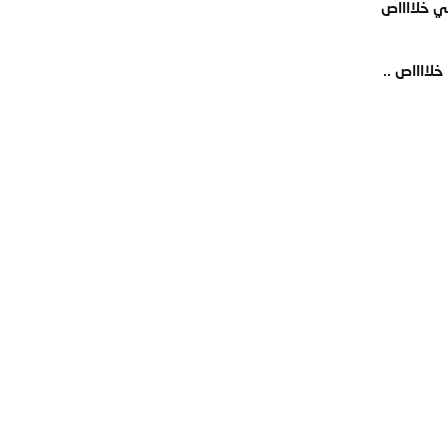
ي خلااااص
خلااااص ..