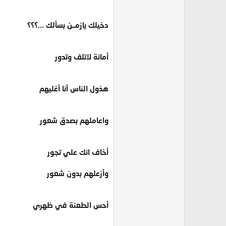
دخيلك يازمــن بسألك ...؟؟؟
أمانة لاتلف وتدور
هذول الناس أنا أغليهم
واعاملهم بصدق شعور
أخاف انك علي تجور
وأزعلهم بدون شعور
أحس الطعنة في ظهري