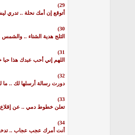
29)
أتوقع إن أمك نحلة .. تدري لي
30)
الثلج هدية الشتاء .. والشمس ه
31)
اللهم إني أحب عبدك هذا حبا خ
32)
دورت رسالة أرسلها لك .. ما ل
33)
تعلن خطوط دمي .. عن إقلاع رح
34)
أنت أمرك عجب عجاب .. تدخل ا