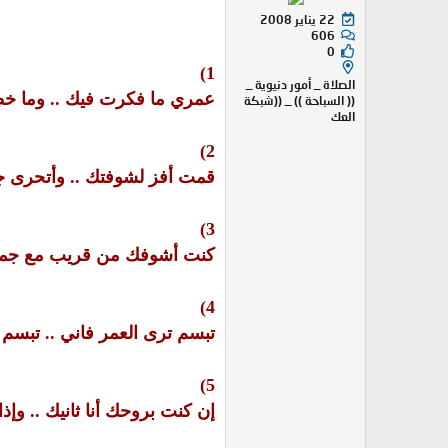
22 يناير 2008
606
0
1)
الصلاة _ أمور دنيوية _
عمري ما فكرت فيك .. وما خطر 
(( السباحة )) _ ((شبكة
العك
2)
قمت أفز لشوفتك .. وأتحرى جيت
3)
كنت أشوفك من قريب مع جميع ا
4)
تبسم ترى العمر فاني .. تبسم و
5)
إن كنت بروحك أنا ثانيك .. وإذا