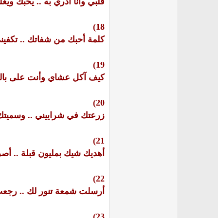
قلبي وأنا أدري به .. يحبك ويغ
18)
كلمة أحبك من شفاتك .. تكفيني
19)
كيف آكل عشاي وأنت على بالي
20)
زرعتك في شراييني .. وسميتك
21)
أهديك شيك بمليون قبلة .. أصر
22)
أرسلت شمعة تنور لك .. رجعت 
23)