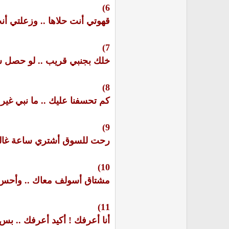
6)
قهوتي أنت حلاها .. وزعلتي أن
7)
خلك بجنبي قريب .. لو حصل شي 
8)
كم تحسفنا عليك .. ما نبي غيرك ن
9)
رحت للسوق أشتري ساعة غالية 
10)
مشتاق أسولف معاك .. وأحس لح
11)
أنا أعرفك ! أكيد أعرفك .. ب