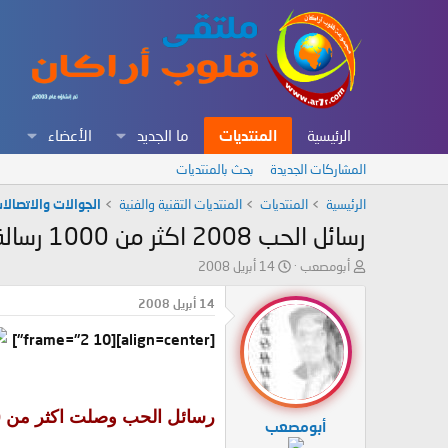
الرئيسية
المنتديات
ما الجديد
الأعضاء
المشاركات الجديدة
بحث بالمنتديات
الرئيسية
المنتديات
المنتديات التقنية والفنية
الجوالات والاتصالا
رسائل الحب 2008 اكثر من 1000 رسالة رومانسية رائعة
ب
ت
أبومصعب
14 أبريل 2008
ا
ا
د
ر
14 أبريل 2008
ئ
ي
ا
خ
[align=center][frame="2 10"]
ل
ا
م
ل
و
ب
ض
د
رسائل الحب وصلت اكثر من 1000 رسالة رائعة في انتظاركم
أبومصعب
و
ء
ع