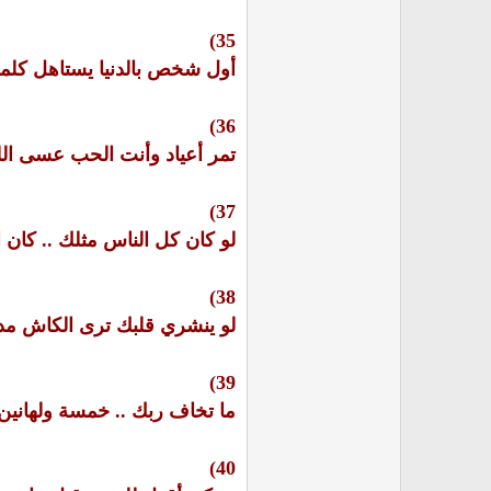
35)
أول شخص بالدنيا يستاهل كلمة .. كل عام وأنت بـ00
36)
تمر أعياد وأنت الحب عسى الله 
37)
لو كان كل الناس مثلك .. كان 
38)
لو ينشري قلبك ترى الكاش مدفو
39)
ما تخاف ربك .. خمسة ولهانين ع
40)