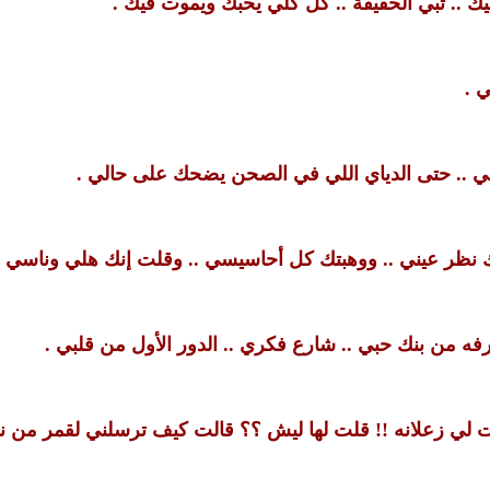
ليك .. تبي الحقيقة .. كل كلي يحبك ويموت فيك .
 .
 .. حتى الدياي اللي في الصحن يضحك على حالي .
 نظر عيني .. ووهبتك كل أحاسيسي .. وقلت إنك هلي وناسي .
فه من بنك حبي .. شارع فكري .. الدور الأول من قلبي .
لي زعلانه !! قلت لها ليش ؟؟ قالت كيف ترسلني لقمر من نو