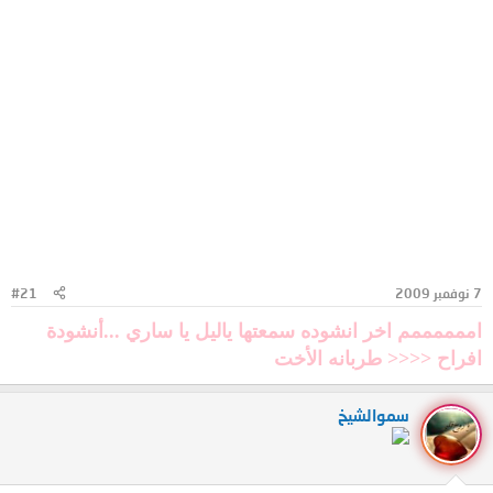
7 نوفمبر 2009
#21
اممممممم اخر انشوده سمعتها ياليل يا ساري ...أنشودة
افراح <<<< طربانه الأخت
سموالشيخ