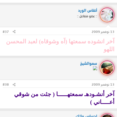
أنفاس الورد
:: عضو متفاعل ::
13 نوفمبر 2009
#37
آخر انشوده سمعتها (آه وشوقاه) لعبد المحسن
اللهو
سموالشيخ
13 نوفمبر 2009
#38
آخر أنشـودهـ سمعتهــــــا ( جئت من شوقي
أعـــــاني )
احساس ملاك