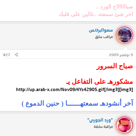
صباااااااح الورد ..
اخر شئ سمعته ..غالين على قلبك
سموالبرטּـس
مراقب سابق
9 نوفمبر 2009
#27
صباح السرور
مشكورهـ على التفاعل يـ
[img3]http://up.arab-x.com/Nov09/4Ys42905.gif[/img3]
آخر أنشودهـ سمعتهـــــــا ( حنين الدموع )
*ورد الجوري*
مراقبة سابقة