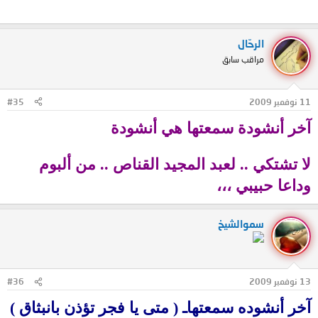
الرحّال
مراقب سابق
11 نوفمبر 2009
#35
آخر أنشودة سمعتها هي أنشودة
لا تشتكي .. لعبد المجيد القناص .. من ألبوم
وداعا حبيبي ،،،
سموالشيخ
13 نوفمبر 2009
#36
آخر أنشوده سمعتهاـ ( متى يا فجر تؤذن بانبثاق )