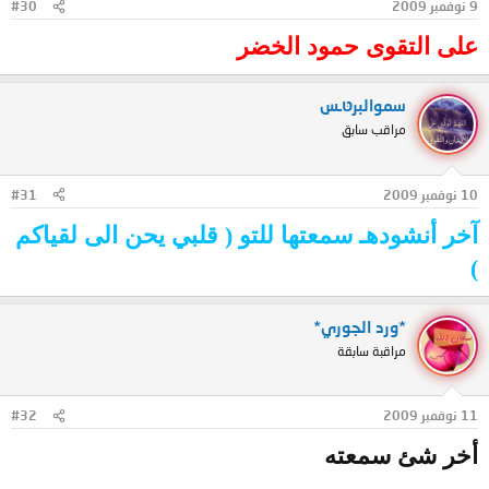
9 نوفمبر 2009
#30
على التقوى حمود الخضر
سموالبرטּـس
مراقب سابق
10 نوفمبر 2009
#31
آخر أنشودهـ سمعتها للتو ( قلبي يحن الى لقياكم
)
*ورد الجوري*
مراقبة سابقة
11 نوفمبر 2009
#32
أخر شئ سمعته