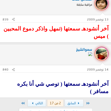
مراقبة سابقة
13 نوفمبر 2009
#39
آخر أنشودهـ سمعتها (تمهل واذكر دموع المحبين
) ميس
سموالشيخ
14 نوفمبر 2009
#40
آخر أنشودهـ سمعتها ( توصي شي أنا بكره
مسافر )
الأول
الاخير
السابق
2 من 17
التالي