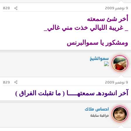
9 نوفمبر 2009
#28
أخر شئ سمعته
_ غريبة الليالي خذت مني غالي_
ومشكور يا سموالبرنس
سموالشيخ
9 نوفمبر 2009
#29
آخر انشودهـ سمعتهـــــا ( ما تقبلت الفراق )
احساس ملاك
مراقبة سابقة