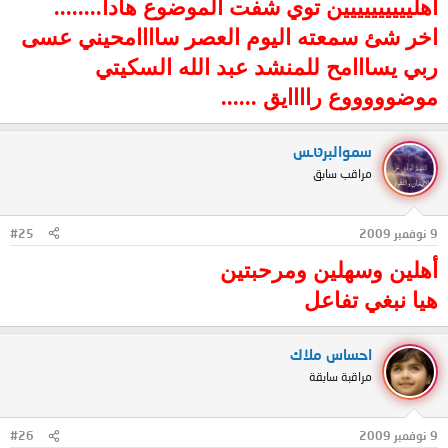
اهليييييييييين توي شفت الموضوع هادا........
اخر شئ سمعته اليوم العصر ساااامحيني عسى
ربي يسااامح للمنشد عبد الله السكيتي
موضوووووع راااايق ......
سموالبرטּـس
مراقب سابق
9 نوفمبر 2009
#25
أهلين وسهلين ومرحبتين
هيا نبغي تفاعل
احساس ملاك
مراقبة سابقة
9 نوفمبر 2009
#26