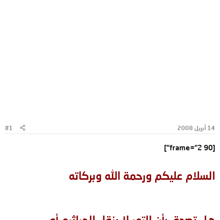
14 أبريل 2008
#1
[frame="2 90"]
السلام عليكم ورحمة الله وبركاته
هل تصدق بأن التمر لا ينقل الجراثيم أو