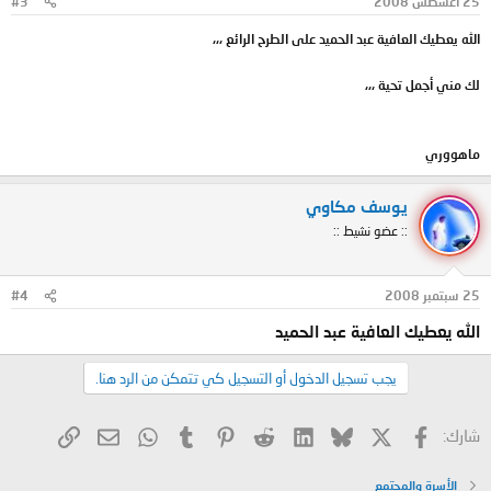
25 أغسطس 2008
#3
الله يعطيك العافية عبد الحميد على الطرح الرائع ،،،
لك مني أجمل تحية ،،،
ماهووري
يوسف مكاوي
:: عضو نشيط ::
25 سبتمبر 2008
#4
الله يعطيك العافية عبد الحميد
يجب تسجيل الدخول أو التسجيل كي تتمكن من الرد هنا.
X
فيسبوك
Bluesky
LinkedIn
Reddit
Pinterest
Tumblr
WhatsApp
الرابط
البريد الإلكتروني
شارك:
الأسرة والمجتمع