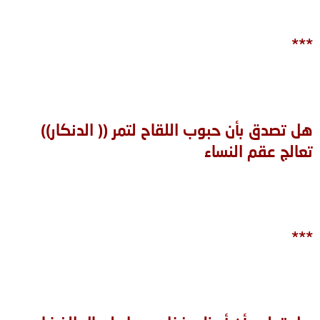
***
هل تصدق بأن حبوب اللقاح لتمر (( ‏الدنكار))
‏تعالج عقم النساء
***