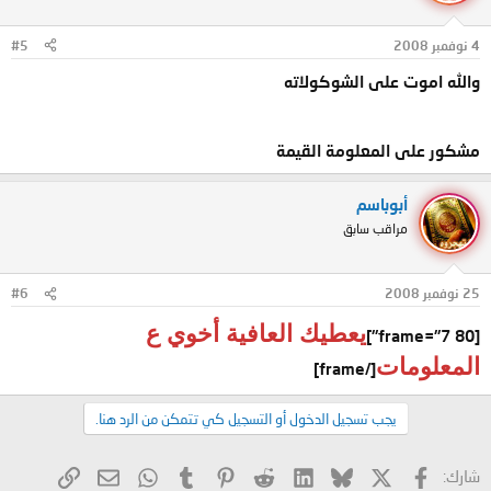
4 نوفمبر 2008
#5
والله اموت على الشوكولاته
مشكور على المعلومة القيمة
أبوباسم
مراقب سابق
25 نوفمبر 2008
#6
يعطيك العافية أخوي ع
[frame="7 80"]
المعلومات
[/frame]
يجب تسجيل الدخول أو التسجيل كي تتمكن من الرد هنا.
X
فيسبوك
Bluesky
LinkedIn
Reddit
Pinterest
Tumblr
WhatsApp
الرابط
البريد الإلكتروني
شارك: