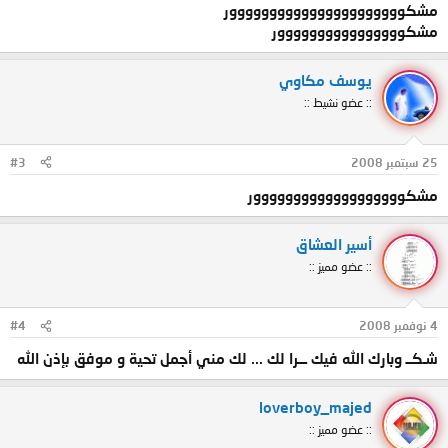
مشكوووووووووووووووووووووور
مشكوووووووووووووووور
يوسف مكاوي
:: عضو نشيط ::
25 سبتمبر 2008
#3
مشكووووووووووووووووووور
أسير العشاق
:: عضو مميز ::
4 نوفمبر 2008
#4
شـكــ وبارك الله فيك ـــرا لك ... لك مني أجمل تحية و موفق بإذن الله
loverboy_majed
:: عضو مميز ::