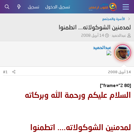
تسجيل الدخول
تسجيل
الأسرة والمجتمع
لمدمنين الشوكولاته.... اتطمنوا
ب
ت
عبدالحميد
14 أبريل 2008
ا
ا
د
ر
عبدالحميد
ئ
ي
ا
خ
ل
ا
م
ل
14 أبريل 2008
#1
و
ب
ض
د
و
ء
[frame="2 80"]
ع
السلام عليكم ورحمة الله وبركاته
لمدمنين الشوكولاته.... اتطمنوا