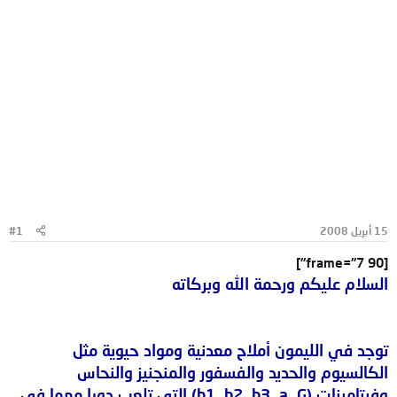
15 أبريل 2008
#1
[frame="7 90"]
السلام عليكم ورحمة الله وبركاته
توجد في الليمون أملاح معدنية ومواد حيوية مثل
الكالسيوم والحديد والفسفور والمنجنيز والنحاس
وفيتامينات (b1 ،b2 ،b3 ،a، G) التي تلعب دورا مهما في