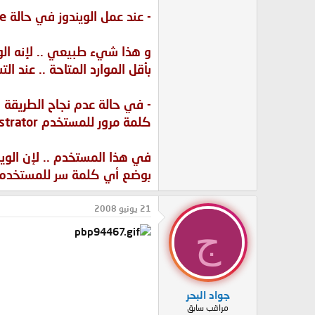
- عند عمل الويندوز في حالة Safe Mode ستلاحظ بإن ألوان الكمبيوتر مختله و هناك بعض الاشياء الغير عادية في الويندوز
و هذا شيء طبيعي .. لإنه الو
بأقل الموارد المتاحة .. عند
- في حالة عدم نجاح الطريقة 
كلمة مرور للمستخدم Administrator فهذا يعني ان احداً ما قد قام بالعبث
في هذا المستخدم .. لإن الويندو
بوضع أي كلمة سر للمستخدم 
21 يونيو 2008
ج
جواد البحر
مراقب سابق