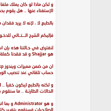
و لكن ماذا لو كان يملك ملفا
الإستغناء عنها .. هل يقوم بحذ
بالطبع لا ، لإنه لا يريد فقدان م
فإليكم الشرح الـــتــالي للدخـو
لنفترض في حـالتنا هذه بإن اس
هو Shajjar و قد فقدنا كملة المرور الخاصة به
ان من ضمن مميزات ويندوز xp انه يقوم بعمل
حساب تلقائي عند تنصيب الويندوز بإسم Administrator 
و لكنه بالطبع ليكون خفياً ..
الحالات الطارئـة .. ما سنقو
و هو Administrator و بما انه له جميع
الصلاحيات فسنقوم بتغيير كلمة السر لإسم 