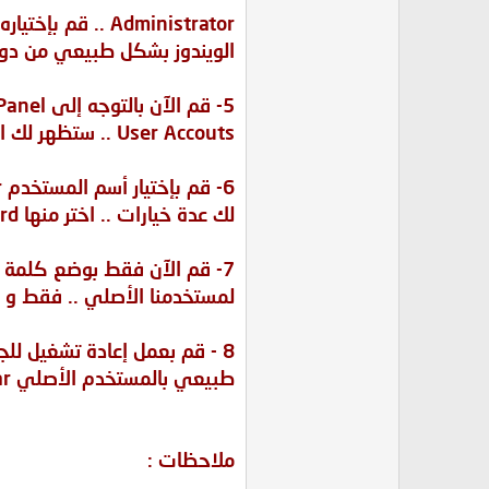
Administrator .. قم بإختياره .. و سيدخل إلى
الويندوز بشكل طبيعي من دو
5- قم الآن بالتوجه إلى Control Panel ثم إلى
User Accouts .. ستظهر لك الآن حسابات المستخدمين بالقائمـة
6- قم بإختيار أسم المستخدم Shajjar .. ستظهر
لك عدة خيارات .. اختر منها Change Password ..
7- قم الآن فقط بوضع كلمة السر الجديدة ..
لمستخدمنا الأصلي .. فقط و م
8 - قم بعمل إعادة تشغيل للجهاز .. ثم ادخل بشكل
طبيعي بالمستخدم الأصلي Shajjar و بكلمة السر الجديدة التي حددتها !
ملاحظات :