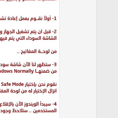
1- أولاً نقــوم بعمل إعادة تشغيل للجهــاز " Restart " .
2- قبل ان يتم تشغيل الجهاز و بالتحديد عن ظهور
الشاشة السوداء التي يتم فيها 
من لوحــة المفاتيح ..
3- ستظهر لنا الآن شاشة سوداء أخرى تحتوي على خيارات
من ضمنهــا Start Windows Normally و Safe Mode
نقوم نحن بإختيار Safe Mode و ذلك من خلال
انزال الإختيار له من لوحة المفاتيح 
4- سيبدأ الويندوز الآن بالإقلاع و ستظهر لك نافذة
المستخدمين .. ستلاحظ وجود