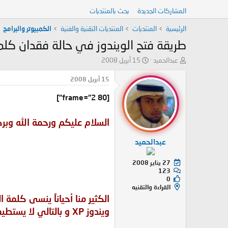
المشاركات الجديدة
بحث بالمنتديات
الرئيسية
المنتديات
المنتديات التقنية والفنية
الكمبيوتر والبرامج
طريقة فتح الويندوز في حالة فقدان كلم
ب
ت
عبدالحميد
15 أبريل 2008
ا
ا
د
ر
15 أبريل 2008
ئ
ي
ا
خ
[frame="2 80"]
ل
ا
م
ل
السلام عليكم ورحمة الله وبرك
و
ب
ض
د
عبدالحميد
و
ء
ع
27 يناير 2008
123
0
القراءة والتقنيه
الكثير منا أحياناً ينسى كلمة 
ويندوز XP و بالتالي لا يستطيع الدخول عليه