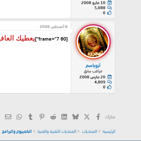
10 مايو 2008
5,088
0
8 أغسطس 2008
يعطيك العاف
[frame="7 80"]
أبوباسم
مراقب سابق
20 مارس 2008
4,809
0
X
فيسبوك
Bluesky
LinkedIn
Reddit
Pinterest
Tumblr
hatsApp
الب
شارك:
الرئيسية
المنتديات
المنتديات التقنية والفنية
الكمبيوتر والبرامج