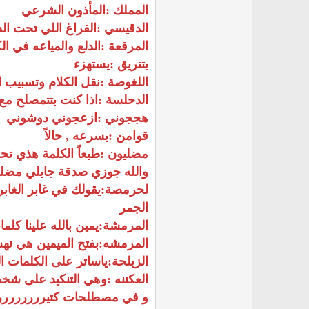
المملك :المأذون الشرعي
الدقيسي :الفراغ اللي تحت ال
المرقعة :الدلع والمياعه في ا
يتتريق :يستهزء
اللغوصة :نقل الكلام وتسبيب 
الدحلسة :اذا كنت بتتمصلح م
هججوني :ازعجوني دوشوني
قوامن :بسرعه , حالاً
مضليون :طبعاً الكلمة هذي تحف
والله جوزي صدقة جابلي مضلي
لحرمصة:يقولك في غابر الغابر
الجمر
المرمشة:يمين بالله علينا كلما
المرمشه:بفتح الميمين هي نه
الزبلحة:ياساتر على الكلمات ال
العكننه :وهي التنكيد على ش
و في مصطلحات كتيررررررررر