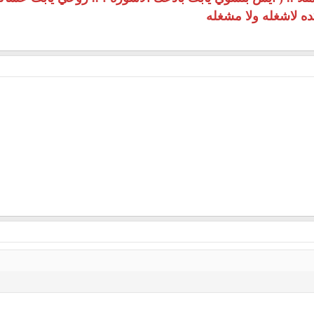
ه لاشغله ولا مشغله