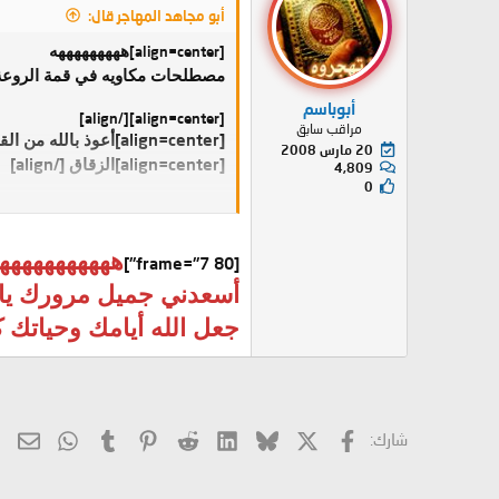
أبو مجاهد المهاجر قال:
[align=center]
هههههههههه
مصطلحات مكاويه في قمة الروعة ا
أبوباسم
[align=center][/align]
مراقب سابق
[align=center]
أعوذ بالله من ال
20 مارس 2008
[/align]
[align=center]
الزقاق
4,809
0
[align=center]
يا فرحتي عرفتك يا
ههههههههههه
[frame="7 80"]
أسعدني جميل مرورك يال
جعل الله أيامك وحياتك ك
X
فيسبوك
Bluesky
LinkedIn
Reddit
Pinterest
Tumblr
hatsApp
الب
شارك: