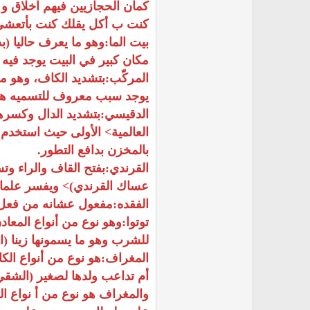
كمان الحجازيين فيهم اخلاق و 
كنت ب أكل يقلك كنت بأتعشى م
بيت الما:وهو ما يعرف حاليا (
مكان كبير في البيت يوجد فيه ا
المركّب:بتشديد الكاف، وهو ما 
يوجد سبب معروف للتسميه هذه 
الدقيسي:بتشديد الدال وكسرها
بالمخزن بدافع التطور.
عساك القرندي)> ويفسر علماء 
الفقده:مفعول عشانه من فعل يف
توتوا:وهو نوع من أنواع المعاد
للشرب وهو ما يسمونها زينا (ال
المغراف:هو نوع من أنواع الك
أم تداعب ولدها لصغير (الشقي
والمغراف هو نوع من أ نواع ا