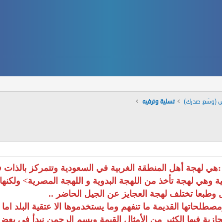
س (وسّع صدرك)
تسلية وترفيه
ة الحجازية :هي لهجة أهل المنطقة الغربية في السعودية وتتمركز بالذ
 وهي لهجة تأخذ من اللهجة البدوية و اللهجة المصرية> ولكنها 
ل وطبعا تختلف لهجة العجايز عن الجيل الحاضر ..
صطلحاتها القديمة ما تنفهم وما يستخدموها الا عتقية البلد ام
زية فيها الكثير من الأمثال القيمة وبسم الرحمن نبدأ في بعض م