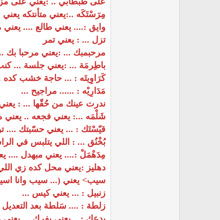
على طبطابي .. :يعني على مز
مِرَسْتَكَه ..:يعني متأنتكه يعني
وايق :.... يعني طالع .... يعني 
تزل ... : يعني تمر
مرحبمبك ... :يعني مرحبا بك .
باطِرمَة ... :يعني جلسة ... كن
كَرَاوِيتَه : ... حاجة خشب كده 
مَدَارِيْه : ...... مراجيح ...
ندرت عينك من حُقّها ... : يعن
شَلْمَه ...: يعني فجعه .. يعني 
قيّسْتَك : ... يعني حسّبتك .... 
بُخْنُق ... : اللي يتلبس في ا
مِدَهْمَلْ :.... يعني مبهدل ...
دهليز :يعني محل كده زي اللي 
سيب> يعني (... سيب وانا اسيب
زنبيل : ... يعني كيس ...
زلطة : .... سَلطة بعد التعديل .
يدعك : ...يعني يفرك ... يعن