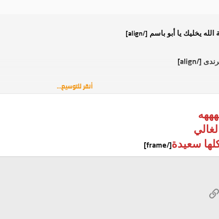
لله يخليك يا أبو باسم
[/align]
[/align]
قرندى
أنقر للتوسيع...
لزقاق من وين أنت . أنت من مصطلحات مكاويه
[/align]
هههه
غالي
لها سعيدة
[/frame]
W
الرابط
ريد الإلكتروني