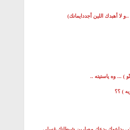
..و لا أهبدك اللين أجددايمانك)
) ... وه ياستيته ..
يه ) ؟؟
 عساكي بداعوك يدعك مصارين شيطانك غسلي