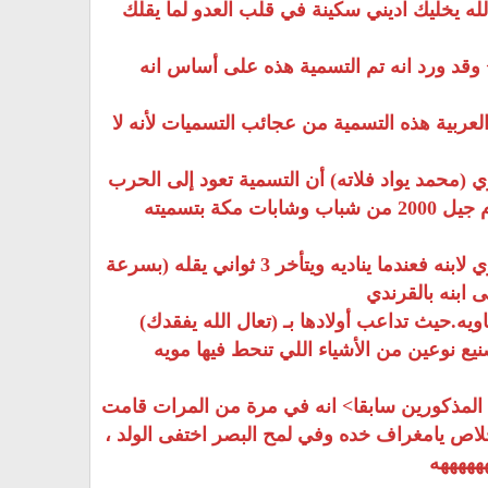
له يخليك اديني سكينة في قلب العدو لما يقلك
> وقد ورد انه تم التسمية هذه على أساس انه
العربية هذه التسمية من عجائب التسميات لأنه لا
(محمد يواد فلاته) أن التسمية تعود إلى الحرب
العالمية> الأولى حيث استخدم أول مره كمخزن للذخائر وسمي في مكة بالدقيسي ،> وقد قام جيل 2000 من شباب وشابات مكة بتسميته
القرندي:بفتح القاف والراء وتسكين النون وكسر الدال وهذا نوع من أنواع مداعبة الأب المكاوي لابنه فعندما يناديه ويتأخر 3 ثواني يقله (بسرعة
ابنه بالقرندي
يه.حيث تداعب أولادها بـ (تعال الله يفقدك)
نيع نوعين من الأشياء اللي تنحط فيها مويه
 المذكورين سابقا> انه في مرة من المرات قامت
لاص يامغراف خده وفي لمح البصر اختفى الولد ،
هههههه