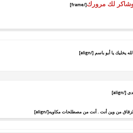
 وشاكر لك مرورك
[/frame]
[/align]
ه يخليك يا أبو باسم
[/align]
ندى
[/align]
لزقاق من وين أنت . أنت من مصطلحات مكاويه