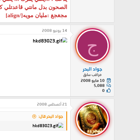
الصحون بدل مانتي قاعدتلي كد
مجغجغ :مليان مويه[/align]
14 يونيو 2008
ج
جواد البحر
مراقب سابق
10 مايو 2008
5,088
0
21 أغسطس 2008
جواد البحر قال: