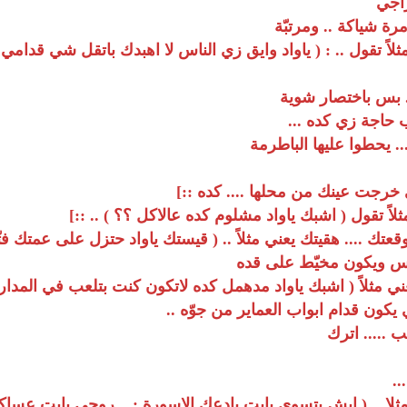
اجي
 مرة شياكة .. ومرتبّة
مثلاً تقول .. : ( ياواد وايق زي الناس لا اهبدك باتقل شي قدامي 
. بس باختصار شوية
ب حاجة زي كده ...
... يحطوا عليها الباطرمة
ي خرجت عينك من محلها .... كده ::]
مثلاً تقول ( اشبك ياواد مشلوم كده عالاكل ؟؟ ) .. ::]
توقعتك .... هقيتك يعني مثلاً .. ( قيستك ياواد حتزل على عمتك فتّو 
لراس ويكون مخيّط على قده
. يعني مثلاً ( اشبك ياواد مدهمل كده لاتكون كنت بتلعب في المدار
يكون قدام ابواب العماير من جوّه ..
 ..... اترك
..
ي مثلا .. ( ايش بتسوي يابت بادعك الاسورة : .. روحي يابت