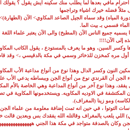
احترام مافي بعدها لما يطلب منك سكينه ايش يقول ؟ يقولك ال
ثلاً فضله خيرك اشياء وتراجمها
بدورة المياه) وقد سماه الجيل الصاعد المكاوي> الآن (الطهارة)
لماء فسمي بـ بيت الما.
يسميه جميع الناس الآن (المطبخ) والى الآن يعتبر علماء اللغة 
إلى الآن!!!!
 وكسر السين، وهو ما يعرف بالمستودع ، يقول الكاتب المكاوي 
الجن أن القرندي نوع من أنواع الجن وببساطه يدعي الأب على 
قد، وهذا نوع آخر من أنواع المداعبة وهي الخاصة بالأم المكاو
ن المكتشفة في الاوديه المكاويه. ويستخدمونها المكاوية في تص
كاسه) ومو زينا (المغراف).
اسات التوتوا ، في حين انه تمت إضافة معلومة من علماء الجن
) اللي يلعب يالمغراف وقالتله الله يفقدك بس وبعدين قالت خ
لجن وكان بالصدفة متواجد في مكة هذا الجني ههههههههههههههه