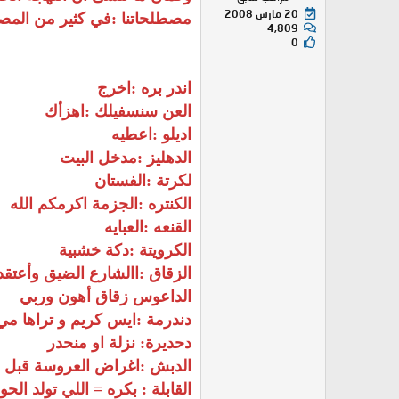
20 مارس 2008
مصطلحاتنا :في كثير من المصط
4,809
0
اندر بره :اخرج
العن سنسفيلك :اهزأك
اديلو :اعطيه
الدهليز :مدخل البيت
لكرتة :الفستان
الكنتره :الجزمة اكرمكم الله
القنعه :العبايه
الكرويتة :دكة خشبية
الزقاق :االشارع الضيق وأعتق
الداعوس زقاق أهون وربي
دندرمة :ايس كريم و تراها مي 
دحديرة: نزلة او منحدر
الدبش :اغراض العروسة قبل لا
القابلة : بكره = اللي تولد الحو