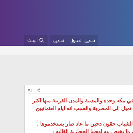
تسجيل الدخول
تسجيل
البحث
#1
ات في مكه وجده والمدينة والمدن القريبة منها اكثر
تميل الى المصرية والسبب انه ايام العثمانيين
ا الشباب حقون دحين ما عاد صار يستخدموها .
ا تختص بيه لهجتنا الحجازية الغاليه :