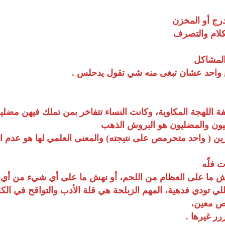
درج أو المخزن
لكلام والتصرف
المشاكل
ع واحد عشان تبغى منه شي تقول يدحلس .
ة اللهجة المكاوية، وكانت النساء تتفاخر بمن تملك فيهن مضليو
ون والمضليون هو البروش الذهب
ين ( واحد متحرمص على نتيجته) والمعنى العلمي لها هو عدم ا
ت فلّه
ش ما على العظام من اللحم، أو نهش ما على أي شيء من أي
لي تودي فدهية، المهم الزبلحة هي قلة الأدب والتواقح في الكل
خص معين،
ر غيرها .