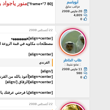
أبوباسم
منور ياجواد
[frame="7 80"]
مراقب سابق
20 مارس 2008
4,809
0
22 أغسطس 2008
[align=center]
هههههههههه
مصطلحات مكاويه في قمة الروعة الل
[align=center]
طاب الخاطر
القرندي
:: عضو نشيط ::
11 مارس 2008
[/align]
980
[align=center]
أعوذ بالله من القر
0
[/align]
[align=center]
الزقاق
[align=center]
يا فرحتي عرفتك يا
22 أغسطس 2008