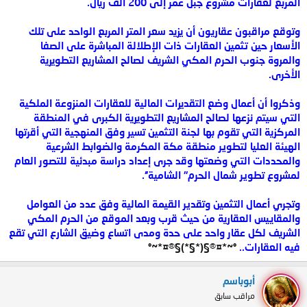
المربع لعقارات مشروع جبل عمر إلى 200 ألف ريال.
وتوقع مراقبون عقاريون أن يزيد سعر المتر المربع الواحد على تلك
الأسعار حين تثمين العقارات ذات الإطلالة المباشرة على الصفا
والمروة جنوب الحرم المكي الشريف لصالح المشاريع التطويرية
الأخرى.
وذكروا أن أعمال وضع التقديرات المالية للعقارات المنزوعة الملكية
التي سيتم نزعها لصالح المشاريع التطويرية الكبرى في المنطقة
المركزية التي تقوم بها لجنة التثمين تسير وفق المنهجية التي أقرتها
الهيئة العليا لتطوير منطقة مكة المكرمة والضوابط الشرعية
والمحددات التي وضعتها وقد جرى إعداد دراسة مبدئية للتصور العام
لمشروع تطوير شمال الحرم'' الشامية''.
وتجري أعمال التثمين وتقدير القيمة المالية وفق عدد من العوامل
والمقاييس العقارية من حيث قرب وبعد الموقع من الحرم المكي
الشريف لكل عقار واحد على حدة ومدى اتساع وضيق الشارع التي تقع
فيه العقارات..
°~*¤®§(*§*)§®¤*~°
أبوباسم
مراقب سابق