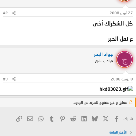
27 أبريل 2008
#2
كل الشكرلك أخي
ع نقل الخبر
جواد البحر
ج
مراقب سابق
8 يونيو 2008
#3
مغلق و غير مفتوح للمزيد من الردود.
X
فيسبوك
Bluesky
LinkedIn
Reddit
Pinterest
Tumblr
WhatsApp
الرابط
البريد الإلكتروني
شارك:
الأخبار العامّة