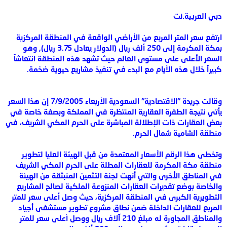
دبي العربية.نت
ارتفع سعر المتر المربع من الأراضي الواقعة في المنطقة المركزية
بمكة المكرمة إلى 250 ألف ريال (الدولار يعادل 3.75 ريال), وهو
السعر الأعلى على مستوى العالم حيث تشهد هذه المنطقة انتعاشاً
كبيراً خلال هذه الأيام مع البدء في تنفيذ مشاريع حيوية ضخمة.
وقالت جريدة "الاقتصادية" السعودية الأربعاء 7/9/2005 إن هذا السعر
يأتي نتيجة الطفرة العقارية المنتظرة في المملكة وبصفة خاصة في
بعض العقارات ذات الإطلالة المباشرة على الحرم المكي الشريف، في
منطقة الشامية شمال الحرم.
وتخطى هذا الرقم الأسعار المعتمدة من قبل الهيئة العليا لتطوير
منطقة مكة المكرمة للعقارات المطلة على الحرم المكي الشريف
في المناطق الأخرى والتي أنهت لجنة التثمين المنبثقة من الهيئة
والخاصة بوضع تقديرات العقارات المنزوعة الملكية لصالح المشاريع
التطويرية الكبرى في المنطقة المركزية، حيث وصل أعلى سعر للمتر
المربع للعقارات الداخلة ضمن نطاق مشروع تطوير مستشفى أجياد
والمناطق المجاورة له مبلغ 210 آلاف ريال ووصل أعلى سعر للمتر