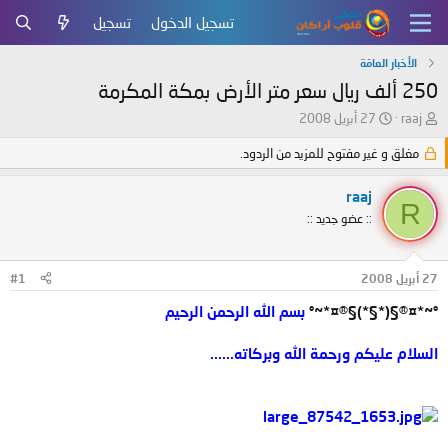
تسجيل الدخول
تسجيل
الأخبار العامّة
250 ألف ريال سعر متر الأرض بمكة المكرمة
ب
ت
raaj
27 أبريل 2008
ا
ا
د
ر
مغلق و غير مفتوح للمزيد من الردود.
ئ
ي
ا
خ
raaj
R
ل
ا
:: عضو جديد ::
م
ل
و
ب
ض
د
27 أبريل 2008
#1
و
ء
ع
°~*¤®§(*§*)§®¤*~°
بسم الله الرحمن الرحيم
السلام عليكم ورحمة الله وبركاته......