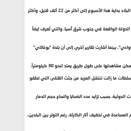
يانغون، ميانمار (CNN)-- أعلنت مصادر رسمية في ميانمار الثلاثاء، ارتفاع عدد ضحايا إعصار "نارغيس"، الذي ضرب البلاد بداية هذا الأسبوع إلى أكثر من 22 ألف قتيل، وأكثر
 الدولة الواقعة في جنوب شرق آسيا، والتي تُعرف ايضاً
ا إيراوادي"، بينما أشارت تقارير أخرى إلى أن بلدة "بوغالاي"
منازل فقط، مشيراً إلى أن السلطات ما زالت تنتشل المزيد من جثث القتلى التي تطفو
 الدولية، بسبب تزايد عدد الضحايا واتساع حجم الدمار
مساعدة في تخفيف أثار الكارثة، رغم التوتر بين البلدين،