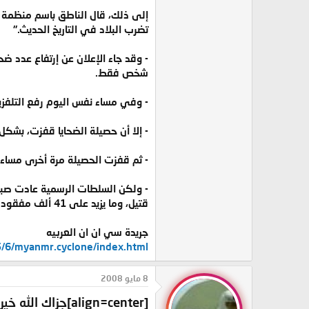
تضرب البلاد في التاريخ الحديث."
- وقد جاء الإعلان عن إرتفاع عدد ض
شخص فقط.
- وفي مساء نفس اليوم رفع التلفزيون الرسمي حصيلة القتلى إلى 350
- إلا أن حصيلة الضحايا قفزت، بشكل
- ثم قفزت الحصيلة مرة أخرى مساء ن
قتيل، وما يزيد على 41 ألف مفقود.
جريدة سي ان ان العربيه
5/6/myanmr.cyclone/index.html
8 مايو 2008
[align=center]
جزاك الله خيرا 