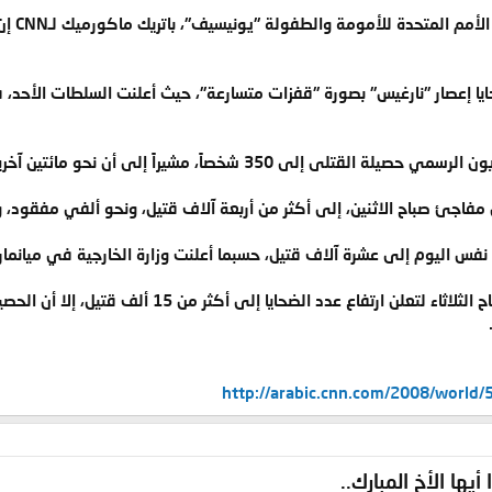
إلى ذلك
حايا إعصار "نارغيس" بصورة "قفزات متسارعة"، حيث أعلنت السلطات الأحد، 
 شخصاً، مشيراً إلى أن نحو مائتين آخرين في عداد المفقودين.
 مفاجئ صباح الاثنين، إلى أكثر من أربعة آلاف قتيل، ونحو ألفي مفقود، وف
فس اليوم إلى عشرة آلاف قتيل، حسبما أعلنت وزارة الخارجية في ميانمار.
http://arabic.cnn.com/2008/world/
أيها الأخ المبارك..