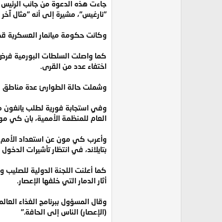
جاءت هذه الدعوة من جانب الرئيس ال
"نارغيس"، مشيرة إلى أنه "مثال آخر 
وكانت حكومة ميانمار العسكرية قد عق
كما واصلت السلطات البورمية فرض ح
اختفاء عدد من القرى.
وشملت حالة الطوارئ عدة مناطق رئيس
العام للمنظمة الأممية، بان كي مون
بتايلاند، في انتظار تأشيرات الدخول إ
أثار الدمار التي خلفها الإعصار.
(الإعصار) الناس إلى الحافة."