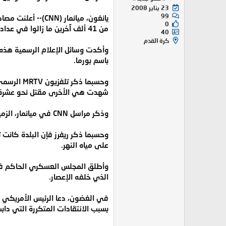
23 يناير 2008
99
0
من 41 ألف آخرين ما زالوا في عداد المفقودين.
40
كرة القدم
وأكدت وسائل الإعلام الرسمية هذه ا
باسم بورما.
وحسبما ذ
شهدت هي الأخرى مقتل نحو عشرة آ
وذكر مراسل CNN في ميانمار، الزميل دان ريفرز، أن المنازل المدمرة نتيجة الإعصار، في تلك البلدة (بوغالاي)، يمكن مشاهدتها على طول طريق يمتد لنحو 30 كيلومتراً.
على مياه النهر.
وأطلق المجلس العسكري الحاكم في ميا
الذي خلفه الإعصار.
في الغضون، دعا الرئيس الأمريكي جو
بسبب الانتقادات المتكررة التي داب