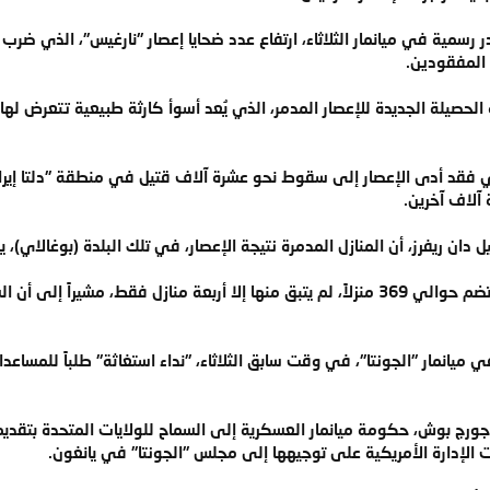
لحصيلة الجديدة للإعصار المدمر، الذي يُعد أسوأ كارثة طبيعية تتعرض لها
كر تلفزيون MRTV الرسمي فقد أدى الإعصار إلى سقوط نحو عشرة آلاف قتيل في منطقة "دلت
لاف آخرين.
وحسبما ذكر ريفرز فإن البلدة كانت تضم حوالي 369 منزلاً، لم يتبق منها إلا أربعة 
نمار "الجونتا"، في وقت سابق الثلاثاء، "نداء استغاثة" طلباً للمساعدات
رج بوش، حكومة ميانمار العسكرية إلى السماح للولايات المتحدة بتقديم ال
ت الإدارة الأمريكية على توجيهها إلى مجلس "الجونتا" في يانغون.