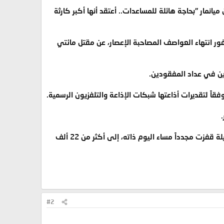
، قال الناطق باسم منظمة الأمم المتحدة للأمومة والطفولة "يونيسيف"، باتريك ماكورميك لـCNN إن ميانمار "بحاجة هائلة للمساعدات.. أعتقد أنها أكبر كارثة
فور انتهاء العواصف المصاحبة الإعصار، عن مقتل مائتي
قاً لتقديرات أذاعتها شبكات الإذاعة والتلفزيون الرسمية.
- ولكن السلطات الرسمية عادت صباح الثلاثاء لتعلن ارتفاع عدد الضحايا إلى أكثر من 15 ألف قتيل، إلا أن الحصيلة قفزت مجدداً مساء اليوم ذاته، إلى أكثر من 22 ألف
#2