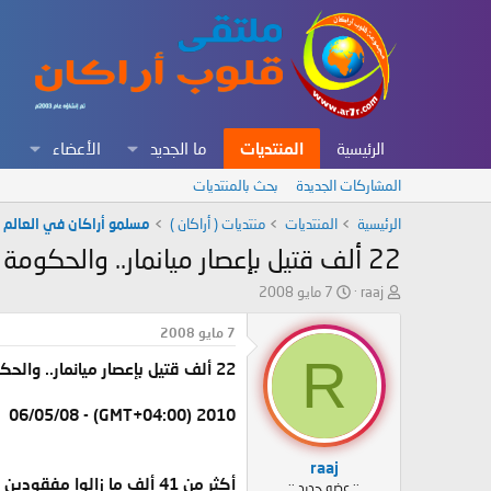
الرئيسية
المنتديات
ما الجديد
الأعضاء
المشاركات الجديدة
بحث بالمنتديات
الرئيسية
المنتديات
منتديات ( أراكان )
مسلمو أراكان في العالم
22 ألف قتيل بإعصار ميانمار.. والحكومة تطلق "نداء استغاثة"
ب
ت
raaj
7 مايو 2008
ا
ا
د
ر
7 مايو 2008
ئ
ي
R
22 ألف قتيل بإعصار ميانمار.. والحكومة تطلق "نداء استغاثة"
ا
خ
ل
ا
م
ل
2010 (GMT+04:00) - 06/05/08
و
ب
ض
د
raaj
و
ء
أكثر من 41 ألف ما زالوا مفقودين بميانمار جراء الإعصار ''نارغيس''
:: عضو جديد ::
ع