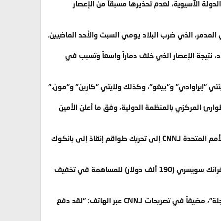
ولة الآسيوية، لعدم تحذيرها مسبقاً من الإعصار
ئي المدمر، الذي ضرب البلاد يومي السبت والأحد الماضيين.
 نتيجة الإعصار الذي خلف دماراً واسعاً وتسبب في
نتي "إيراوادي" و"بيغو"، وكذلك ولايتي "كارين" و"مون."
 الأمم المتحدة رصد 30 مليون دولار من صندوق الطوارئ المركزي بالمنظمة الدولية، وفق ما أعلن الأمين
وأعرب كي مون عن استعداد الأمم المتحدة لإرسال "مساعدات إنسانية عاجلة"، فيما أشارت مصادر مسؤولة بالأمم المتحدة لـCNN إلى تحريك طواقم إنقاذ إلى بانكوك
كما أعلنت اللجنة الدولية للصليب والهلال الأحمر عن تقديم مساعدات عاجلة إلى ميانمار، تُقدر بنحو 200 ألف فرانك سويسري (190 ألف دولار) للمساهمة في تخفيف
وقال المسؤول ببرنامج الغذاء العالمي، هاكان تانغكول، إن السكان في العاصمة "يحتاجون إلى مساعدات عاجلة"، مضيفاً في تصريحات لـCNN عبر الهاتف: "لقد دفع