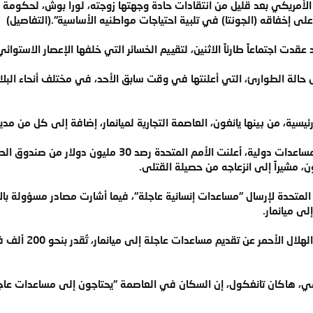
أمريكي بعد قليل من انتقادات حادة وجهتها زوجته، لورا بوش، لحكومة الد
على إخفاقه (الجونتا) في تلبية احتياجات مواطنيه الأساسية".(التفاصيل)
دت اجتماعاً طارئاً الاثنين، لتقييم الخسائر التي خلفها الإعصار الاستوا
الة الطوارئ، التي أعلنتها في وقت سابق الأحد، في مختلف أنحاء البلاد،
ية، من بينها يانغون، العاصمة التجارية لميانمار، إضافة إلى كل من مدي
وفي استجابة فورية لطلب يانغون مساعدات دولية، أعلنت
، مشيراً إلى انزعاجه من حصيلة القتلى.
لى ميانمار.