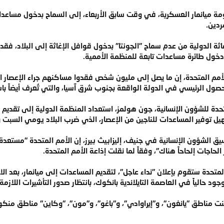
 ميانمار العسكرية، في وقت سابق الأربعاء، إلى السماح بدخول مساعدات د
ردين.
ة الدولية من عدم سماح "الجونتا" بدخول قوافل الإغاثة إلى البلاد، فقد
خول طائرة مساعدات تابعة للمنظمة الأممية.
 للأمم المتحدة، إن ما يصل إلى مليون شخص فقدوا مساكنهم جراء الإعصار
محصول الرئيسي في الدولة الواقعة بجنوب شرق آسيا، والتي تُعرف أيضاً باس
تحدة للشؤون الإنسانية، جون هولمز، استعداد المنظمة الدولية إلى تقديم
ل توفير المساعدات للناجين من الإعصار، الذي ضرب البلاد يومي السبت و
ق الشؤون الإنسانية في جنيف، إليزابيث بيرز، إن الأمم المتحدة "مستع
الحاجات إلحاحاً هناك"، وفقاً لما نقلت إذاعة الأمم المتحدة.
متحدة ستقوم بإعلان "نداء عاجل"، لتقديم المساعدات إلى ميانمار، بعد الانت
ود حالياً في العاصمة التايلاندية بانكوك، بانتظار صدور التأشيرات اللازمة