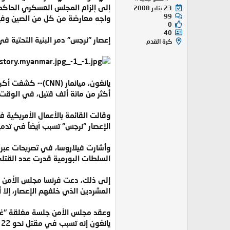
إلى إلزام المجلس العسكري الحاكم ف
23 يناير 2008
99
واجه معارضة من كل من الصين وفيت
0
40
إعصار ''نرجس'' دمر البنية التحتية في 
كرة القدم
يانغون، ميانمار 
أكثر من مائة ألف قتيل، في الوقت 
وقالت القائمة بالأعمال الأمريكية ف
الإعصار "نرجس" تسبب أيضاً في تدمير نحو 90 في المائة من البنية الأساسية في الدولة التي تُعرف أي
وأشارت فيلاروسا، في تصريحات عبر 
السلطات البورمية قدرت عدد القتلى في أك
إلى ذلك، دعت فرنسا مجلس الأمن الد
المشردين الذي خلفهم الإعصار، إلا 
وعقد مجلس الأمن جلسة مغلقة "غير 
يانغون إنه تسبب في مقتل نحو 22 ألف شخص، فضلاً عن فقد حوالي 41 ألف آخرين.