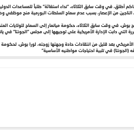
م أطلق، في وقت سابق الثلاثاء، "نداء استغاثة" طلباً للمساعدات الدولية، 
اجين من الإعصار، بسبب عدم سماح السلطات البورمية منح موظفي وكالات
ج بوش، في وقت سابق الثلاثاء، حكومة ميانمار إلى السماح للولايات المتحد
ررة التي دابت الإدارة الأمريكية على توجيهها إلى مجلس "الجونتا" في يان
أمريكي بعد قليل من انتقادات حادة وجهتها زوجته، لورا بوش، لحكومة ال
ه (الجونتا) في تلبية احتياجات مواطنيه الأساسية"