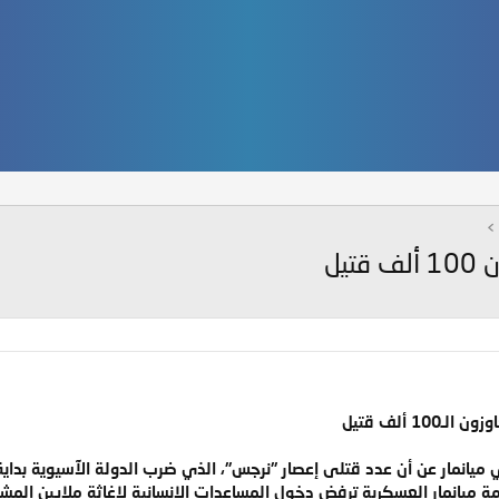
يل
1 ألف قتيل
انمار عن أن عدد قتلى إعصار "نرجس"، الذي ضرب الدولة الآسيوية بداية 
ميانمار العسكرية ترفض دخول المساعدات الإنسانية لإغاثة ملايين المشر