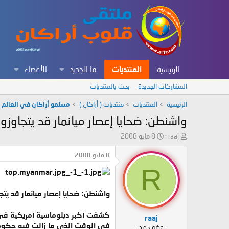
الرئيسية
المنتديات
ما الجديد
الأعضاء
المشاركات الجديدة
بحث بالمنتديات
الرئيسية
المنتديات
منتديات ( أراكان )
مسلمو أراكان في العالم
واشنطن: ضحايا إعصار ميانمار قد يتجاوزون 100 ألف قت
ب
ت
raaj
8 مايو 2008
ا
ا
د
ر
8 مايو 2008
ئ
ي
R
ا
خ
ل
ا
م
ل
واشنطن: ضحايا إعصار ميانمار قد يتجاوزون الـ00
و
ب
ض
د
كشفت أكبر دبلوماسية أمريكية في مي
raaj
و
ء
في الوقت الذي ما زالت فيه حكومة 
:: عضو جديد ::
ع