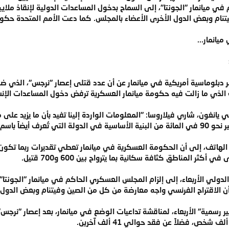
ي ميانمار "الجونتا"، إلى السماح بدخول المساعدات الدولية لإنقاذ ملايين
نام وبعض الدول الأخرى الأعضاء بالمجلس. كما دعت الأمم المتحدة حكوم
ميانمار...
(CNN)-- كشفت أكبر دبلوماسية أمريكية في ميانمار عن أن عدد قتلى إعصار "نرجس"، ا
الذي ما زالت فيه حكومة ميانمار العسكرية ترفض دخول المساعدات الإنسان
ي يانغون، شاري فيلاروسا: "المعلومات الواردة إلينا تفيد بأن ما يزيد على
ضاً باسم "بورما."
الهاتف، إلى أن الحكومة العسكرية في ميانمار تعطي تقديرات ربما تكون 
ثر المناطق كثافة سكانية بما يترواح بين 600 و700 قتيل.
ولي الأربعاء، إلى إلزام المجلس العسكري الحاكم في ميانمار "الجونتا"،
أن الاقتراح الفرنسي واجه معارضة من كل من الصين وفيتنام وبعض الدول 
رسمية" الأربعاء، لمناقشة تداعيات الوضع في ميانمار، بعد إعصار "نرجس