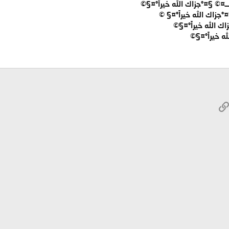
ـــــــ¤© §¤°جزاك الله خيراً°¤§©
§¤°جزاك الله خيراً°¤§ ©
اك الله خيراً°¤§©
 خيراً°¤§©
W
الرابط
ريد الإلكتروني