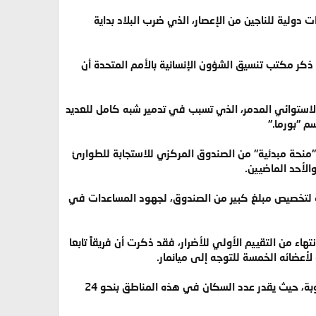
ولية للناجين من الإعصار، الذي ضرب البلاد بداية
 ذكر مكتب تنسيق الشؤون الإنسانية بالأمم المتحدة أن
 الاستوائي المدمر، الذي تسبب في تدمير شبه كامل للعديد
م "بورما."
 "منحة مبدئية" من الصندوق المركزي للاستجابة للطوارئ
الأحد الماضيين.
دة لتخصيص مبلغ كبير من الصندوق، لجهود المساعدات في
هاء من التقييم الأولي للأضرار، فقد ذكرت أن فريقاً تابعا
 لأعضائه الخمسة للتوجه إلى ميانمار.
وكانت السلطات في ميانمار قد أعلنت مناطق "يانغون"، و"إيراوادي"، و"باغو"، و"مون"، "وكاين" مناطق منكوبة، حيث يقدر عدد السكان في هذه المناطق بنحو 24