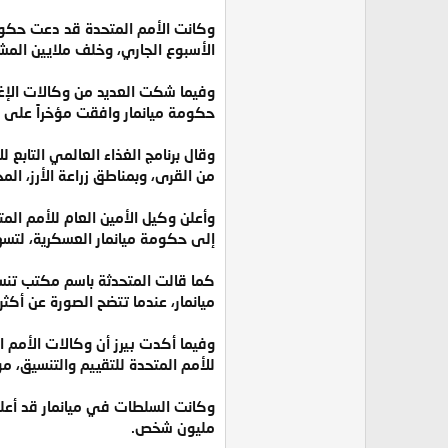
وكانت الأمم المتحدة قد دعت حكومة
الأسبوع الجاري، وخلف ملايين المش
وفيما شكت العديد من وكالات الإغاث
حكومة ميانمار وافقت مؤخراً على د
وقال برنامج الغذاء العالمي التابع
من القرى، وبمناطق زراعة الأرز، ال
وأعلن وكيل الأمين العام للأمم الم
إلى حكومة ميانمار العسكرية، لتسهي
كما قالت المتحدثة باسم مكتب تنسي
ميانمار، عندما تتضح الصورة عن أكثر 
وفيما أكدت بيرز أن وكالات الأمم ال
للأمم المتحدة للتقييم والتنسيق، موج
مليون شخص.