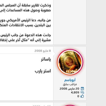
وذكرت تقارير سابقة أن المجلس الحاك
صعوبة وصول هذه المساعدات إلى الن
من جانبه، دعا الرئيس الأمريكي جور
بين البلدين، بسبب الانتقادات المتك
جاءت هذه الدعوة من جانب الرئيس ال
مشيرة إلى أنه "مثال آخر على إخفاق
8 مايو 2008
ياساتر
استر يارب
أبوباسم
مراقب سابق
20 مارس 2008
4,809
0