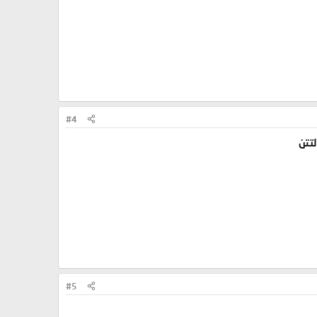
#4
تتن
#5