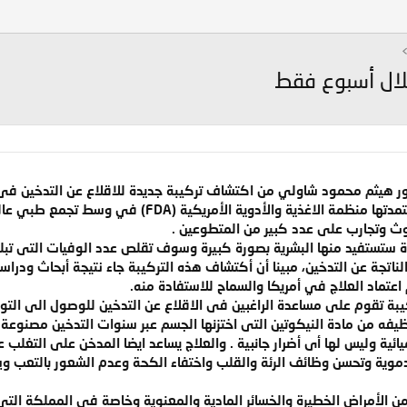
لال أسبوع فقط
ور هيثم محمود شاولي من اكتشاف تركيبة جديدة للاقلاع عن التدخين فى
(D/SHAWLY QUIT SMOKING) واعتمدتها منظمة الاغذية
ث وتجارب على عدد كبير من المتطوعين .
دة ستستفيد منها البشرية بصورة كبيرة وسوف تقلص عدد الوفيات التى تبلغ
بة تقوم على مساعدة الراغبين فى الاقلاع عن التدخين للوصول الى التو
فه من مادة النيكوتين التى اختزنها الجسم عبر سنوات التدخين مصنوع
المواد الكيميائية وليس لها أى أضرار جانبية . والعلاج يساعد ايضا المدخن على 
دموية وتحسن وظائف الرئة والقلب واختفاء الكحة وعدم الشعور بالتعب