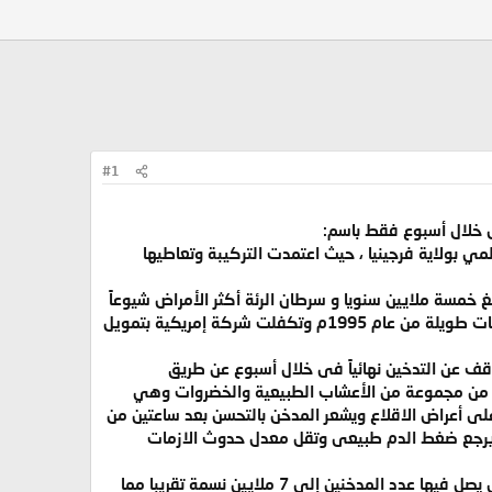
#1
 خلال أسبوع فقط باسم:
 والأدوية الأمريكية (FDA) في وسط تجمع طبي عالمي بولاية فرجينيا ، حيث اعتمدت التركيبة وتعاطيها
 خمسة ملايين سنويا و سرطان الرئة أكثر الأمراض شيوعاً
بسبب التدخين و غيرها من الأمراض الناتجة عن التدخين، مبينا أن أكتشاف هذه التركيبة جاء نتيجة أبحاث ودراسات طويلة من عام 1995م وتكفلت شركة إمريكية بتمويل
قف عن التدخين نهائياً فى خلال أسبوع عن طريق
ة من مجموعة من الأعشاب الطبيعية والخضروات وهي
التغلب على أعراض الاقلاع ويشعر المدخن بالتحسن بعد ساعتين من
 ويرجع ضغط الدم طبيعى وتقل معدل حدوث الازمات
وأكد د. شاولى أن اكتشافه سيحد من الأمراض الخطيرة والخسائر المادية والمعنوية وخاصة في المملكة التي يصل فيها عدد المدخنين إلى 7 ملايين نسمة تقريبا مما