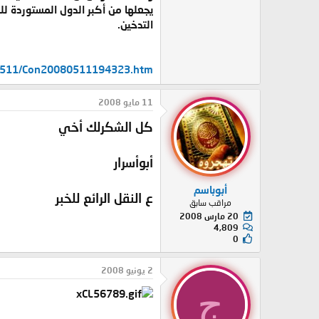
يجعلها من أكبر الدول المستوردة للس
التدخين.
80511/Con20080511194323.htm
11 مايو 2008
كل الشكرلك أخي
أبوأسرار
أبوباسم
ع النقل الرائع للخبر
مراقب سابق
20 مارس 2008
4,809
0
2 يونيو 2008
ج