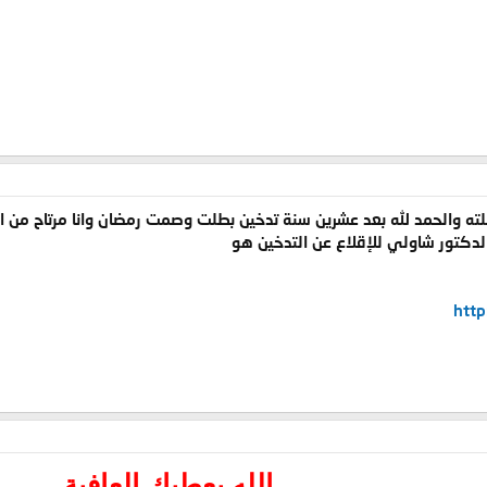
ملته والحمد لله بعد عشرين سنة تدخين بطلت وصمت رمضان وانا مرتاح من ال
لدكتور شاولي للإقلاع عن التدخين هو
http
الله يعطيك العافية