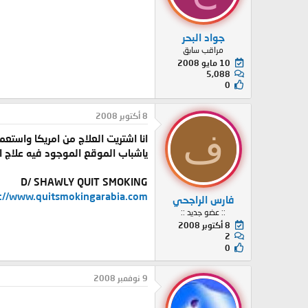
جواد البحر
مراقب سابق
10 مايو 2008
5,088
0
8 أكتوبر 2008
ف
انا اشتريت العلاج من امريكا واستع
ياشباب الموقع الموجود فيه علاج ا
D/ SHAWLY QUIT SMOKING
://www.quitsmokingarabia.com
فارس الراجحي
:: عضو جديد ::
8 أكتوبر 2008
2
0
9 نوفمبر 2008