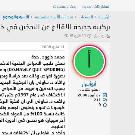
المشاركات الجديدة
بحث بالمنتديات
الرئيسية
المنتديات
منتديات الأسرة والمجتمع
الأسرة والمجتمع
تركيبه جديده للاقلاع عن التدخين في خ
ب
ت
أبوأسرار
11 مايو 2008
ا
ا
د
ر
11 مايو 2008
ئ
ي
أ
محمد داوود ـ جدة
ا
خ
ل
ا
تمكن طبيب الامراض الجلدية الدكت
م
ل
و
ب
بصورة اقراص وذلك بعد دراسة وبحو
ض
د
وافاد د. شاولي بان التركيبة الجدي
أبوأسرار
و
ء
:: عضو متفاعل ::
ع
الاكتشاف فى عام 1997م حتى تم اعتماد العلاج في أمريكا والسماح للاستفادة منه.
27 أبريل 2008
211
ولفت د. شاولى الى ان فكرة التركي
0
كبسولات تقوم بتخليص الجسم وتنظي
خالية بنسبة 100% من 
آخر سيجارة هو تحسن فى الدورة ال
القلبية.