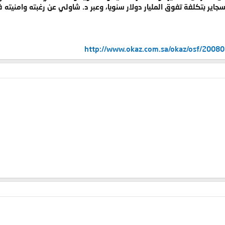
جاير بتكلفة تفوق المليار دولار سنويا، وعبر د. شاولي عن رغبته وامنيته 
http://www.okaz.com.sa/okaz/osf/200