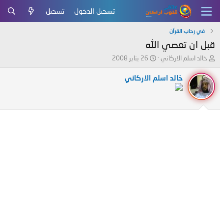
تسجيل الدخول
تسجيل
في رحاب القرآن
قبل ان تعصي الله
ب
ت
خالد اسلم الاركاني
26 يناير 2008
ا
ا
د
ر
خالد اسلم الاركاني
ئ
ي
ا
خ
ل
ا
م
ل
و
ب
ض
د
و
ء
ع