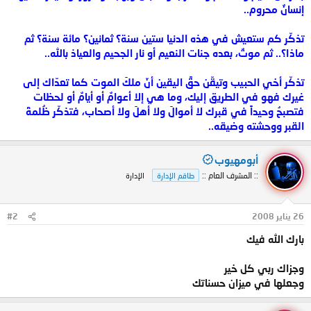
إنسانٌ محروم..
تذكّر كم ستعيش في هذه الدنيا ستين سنة؟ ثمانين؟ مائة سنة؟ ثم
ماذا؟.. ثم موتٌ، بعده جنات النعيم أو نار الجحيم والعياذ بالله..
تذكّر أخي الحبيب وتيقّن حقَّ اليقين أنّ ملكَ الموت كما تعدّاك إلى
غيرك فهو في الطريق إليك، وما هي إلا أعوامٌ أو أيامٌ أو لحظات
فتصبحُ وحيداً في قبرك لا أموالَ ولا أهلَ ولا أصحاب، فتذكّر ظُلمةَ
القبر ووحشته وضيقه..
أبومهيوب
:: المشرف العام ::
طاقم الإدارة
الإدارة
26 يناير 2008
#2
بارك الله فيك
وجزاك ربي كل خير
وجعلها في ميزان حسناتك