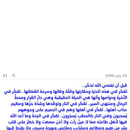
26 يناير 2008
#1
قبل أن تعصي الله تذكّر...
تفكّر في هذه الدنيا وحقارتها وقلّة وفائها وسرعة انقضائها.. تفكّر في
الآخرة ودوامها وأنها هي الحياة الحقيقية وهي دارُ القرار ومحطُّ
الرحال ومنتهى السير.. تفكّر في النار وتوقّدها وشدّة حرِّها وعظيم
عذاب أهلها.. تفكّر في أهلها وهم في الحميم على وجوههم
يُسحبون وفي النار كالحطب يُسجَرون.. تفكّر في الجنة وما أعد الله
فيها لأهل طاعته مما لا عينٌ رأت ولا أذن سمعت ولا خطرَ على قلب
بشر من نعيم ومطاعم ومشارب وملابس وبهجة وسرور، ولا يفرّط فيها