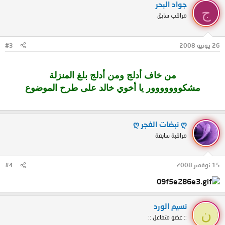
جواد البحر
ج
مراقب سابق
26 يونيو 2008
#3
من خاف أدلج ومن أدلج بلغ المنزلة
مشكووووووور يا أخوي خالد على طرح الموضوع
ღ نبضات الفجر ღ
مراقبة سابقة
15 نوفمبر 2008
#4
نسيم الورد
ن
:: عضو متفاعل ::