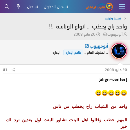
تسجيل الدخول
تسجيل
تسلية وترفيه
واحد راح يخطب ... انواع الوناسه ..!!
ب
ت
أبومهيوب
20 مايو 2008
ا
ا
د
ر
أبومهيوب
ئ
ي
:: المشرف العام ::
طاقم الإدارة
الإدارة
ا
خ
ل
ا
م
ل
20 مايو 2008
#1
و
ب
ض
د
[align=center]
و
ء
ع
واحد من الشباب راح يخطب من ناس
المهم خطب وقالوا اهل البنت نشاور البنت اول بعدين نرد لك
خبر