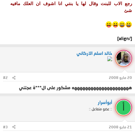
رجع الاب للبنت وقال لها يا بنتي انا اشوف ان العلك مافيه
شئ
[/align]
خالد اسلم الاركاني
20 مايو 2008
#2
هههههههههههههههههههههه مشكور على ال***ة عجتني
أبوأسرار
أ
:: عضو متفاعل ::
21 مايو 2008
#3