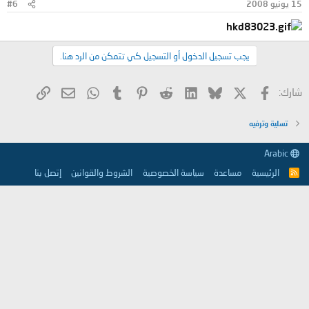
15 يونيو 2008
#6
يجب تسجيل الدخول أو التسجيل كي تتمكن من الرد هنا.
X
فيسبوك
Bluesky
LinkedIn
Reddit
Pinterest
Tumblr
WhatsApp
الرابط
البريد الإلكتروني
شارك:
تسلية وترفيه
Arabic
الرئيسية
مساعدة
سياسة الخصوصية
الشروط والقوانين
إتصل بنا
R
S
S