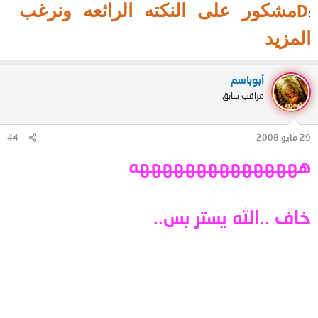
Dمشكور على النكته الرائعه ونرغب
:
المزيد
أبوباسم
مراقب سابق
29 مايو 2008
#4
هههههههههههههههه
خاف ..الله يستر بس..