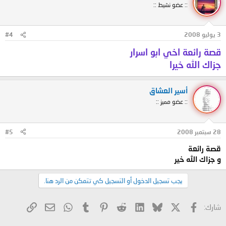
:: عضو نشيط ::
3 يوليو 2008
#4
قصة رائعة اخي ابو اسرار
جزاك الله خيرا
أسير العشاق
:: عضو مميز ::
28 سبتمبر 2008
#5
قصة رائعة
و جزاك الله خير
يجب تسجيل الدخول أو التسجيل كي تتمكن من الرد هنا.
X
فيسبوك
Bluesky
LinkedIn
Reddit
Pinterest
Tumblr
WhatsApp
الرابط
البريد الإلكتروني
شارك: