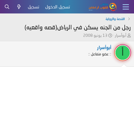
تسجيل الدخول
تسجيل
القصة والرواية
رجل من الجنه يسكن في الرياض(قصه واقعيه)
ب
ت
أبوأسرار
13 يونيو 2008
ا
ا
د
ر
أبوأسرار
أ
ئ
ي
:: عضو متفاعل ::
ا
خ
ل
ا
م
ل
و
ب
ض
د
و
ء
ع