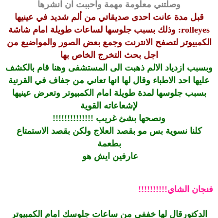
وصلتني معلومة مهمة واحببت ان انشرها
قبل مدة عانت احدى صديقاتي من ألم شديد في عينيها
rolleyes: وذلك بسبب جلوسها لساعات طويلة امام شاشة
الكمبيوتر لتصفح الانترنت وجمع بعض الصور والمواضيع من
اجل بحث التخرج الخاص بها
وبسبب ازدياد الالم ذهبت الى المستشفى وهنا قام بالكشف
عليها احد الاطباء وقال لها انها تعاني من جفاف في القرنية
بسبب جلوسها لمدة طويلة امام الكمبيوتر وتعرض عينيها
لإشعاعاته القوية
ونصحها بشئ غريب !!!!!!!!!!!!!!
كلنا نسوية بس مو بقصد العلاج ولكن بقصد الاستمتاع
بطعمة
عارفين ايش هو
فنجان الشاي!!!!!!!!!!
الدكتورقال لها خففي من ساعات جلوسك امام الكمبيوتر