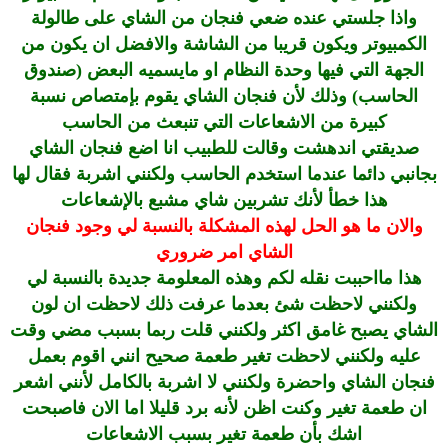
واذا جلستي عنده ضعي فنجان من الشاي على طالولة
الكمبيوتر ويكون قريبا من الشاشة والافضل ان يكون من
الجهة التي فيها وحدة النظام او مايسميه البعض (صندوق
الحاسب) وذلك لأن فنجان الشاي يقوم بإمتصاص نسبة
كبيرة من الاشعاعات التي تنبعث من الحاسب
صديقتي اندهشت وقالت للطبيب انا اضع فنجان الشاي
بجانبي دائما عندما استخدم الحاسب ولكنني اشربة فقال لها
هذا خطأ لأنك تشربين شاي مشبع بالإشعاعات
والان ما هو الحل لهذه المشكلة بالنسبة لي وجود فنجان
الشاي امر ضروري
هذا مااحببت نقله لكم وهذه المعلومة جديدة بالنسبة لي
ولكنني لاحظت شئ بعدما عرفت ذلك لاحظت ان لون
الشاي يصبح غامق اكثر ولكنني قلت ربما بسبب مضي وقت
عليه ولكنني لاحظت تغير طعمة صحيح انني اقوم بعمل
فنجان الشاي واحضرة ولكنني لا اشربة بالكامل لأنني اشعر
ان طعمة تغير وكنت اظن لأنه برد قليلا اما الان فاصبحت
اشك بأن طعمة تغير بسبب الاشعاعات