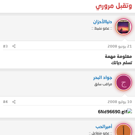
وتقبل مروري
دنياالأحزان
:: عضو نشيط ::
21 يونيو 2008
#3
معلومة مهمة
تسلم دياتك
جواد البحر
ج
مراقب سابق
10 يوليو 2008
#4
أميرالحب
أ
:: عضو متفاعل ::