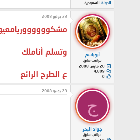
الدولة
السعودية
23 يونيو 2008
مشكووووووريامعي
وتسلم أناملك
أبوباسم
مراقب سابق
20 مارس 2008
4,809
ع الطرح الرائع
0
23 يونيو 2008
ج
جواد البحر
مراقب سابق