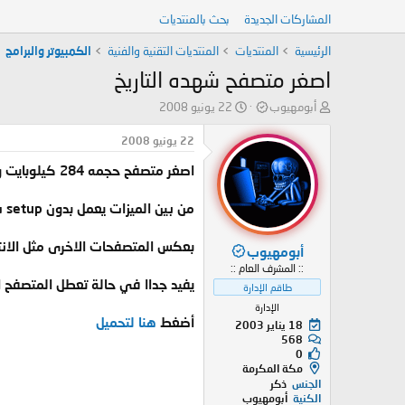
المشاركات الجديدة
بحث بالمنتديات
الرئيسية
المنتديات
المنتديات التقنية والفنية
الكمبيوتر والبرامج
اصغر متصفح شهده التاريخ
ب
ت
أبومهيوب
22 يونيو 2008
ا
ا
د
ر
22 يونيو 2008
ئ
ي
اصغر متصفح حجمه 284 كيلوبايت و له ميزات رائعة
ا
خ
ل
ا
م
ل
من بين الميزات يعمل بدون setup سريع جداا و خفيف
و
ب
ض
د
بعكس المتصفحات الاخرى مثل الانت
أبومهيوب
و
ء
:: المشرف العام ::
ع
يفيد جداا في حالة تعطل المتصفح 
طاقم الإدارة
الإدارة
أضغط
هنا لتحميل
18 يناير 2003
568
0
مكة المكرمة
الجنس
ذكر
الكنية
أبومهيوب