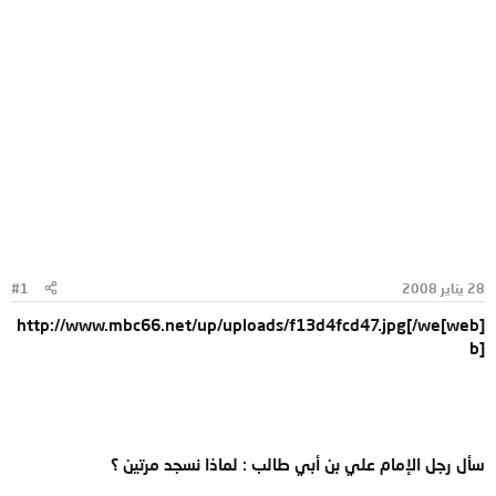
28 يناير 2008
#1
[web]http://www.mbc66.net/up/uploads/f13d4fcd47.jpg[/we
b]
سأل رجل الإمام علي بن أبي طالب : لماذا نسجد مرتين ؟