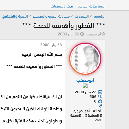
المشاركات الجديدة
بحث بالمنتديات
الرئيسية
المنتديات
منتديات الأسرة والمجتمع
الأسرة والمجتمع
*** الفطور وأهميته للصحة ***
ب
ت
أبومصعب
28 يناير 2008
ا
ا
د
ر
28 يناير 2008
ئ
ي
بسم الله الرحمن الرحيم
ا
خ
ل
ا
م
ل
*** الفطور وأهميته للصحة ***
و
ب
ض
د
أبومصعب
و
ء
ع
22 يناير 2008
ان الاستيقاظ باكرا من النوم من ال
606
0
وخاصة لاولئك الذين لا يحبون التبك
الصلاة _ أمور دنيوية _
(( السباحة )) _ ((شبكة
العك
ويحاولون تجنب هذه الفترة بكل ما 