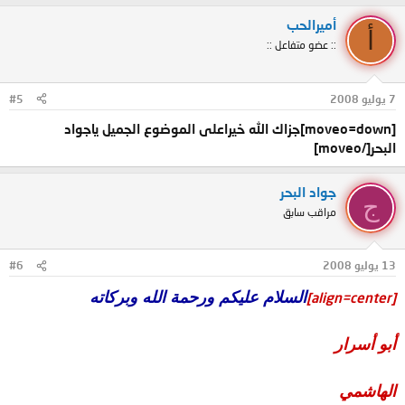
أميرالحب
أ
:: عضو متفاعل ::
7 يوليو 2008
#5
[moveo=down]جزاك الله خيراعلى الموضوع الجميل ياجواد
البحر[/moveo]
جواد البحر
ج
مراقب سابق
13 يوليو 2008
#6
السلام عليكم ورحمة الله وبركاته
[align=center]
أبو أسرار
الهاشمي