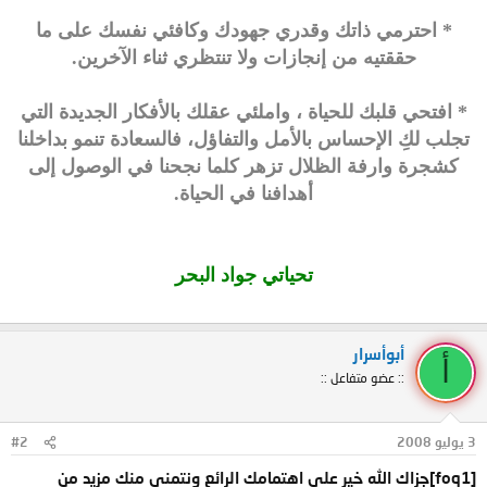
* احترمي ذاتك وقدري جهودك وكافئي نفسك على ما
حققتيه من إنجازات ولا تنتظري ثناء الآخرين.
* افتحي قلبك للحياة ، واملئي عقلك بالأفكار الجديدة التي
تجلب لكِ الإحساس بالأمل والتفاؤل، فالسعادة تنمو بداخلنا
كشجرة وارفة الظلال تزهر كلما نجحنا في الوصول إلى
أهدافنا في الحياة.
تحياتي جواد البحر
أبوأسرار
أ
:: عضو متفاعل ::
3 يوليو 2008
#2
[foq1]جزاك الله خير على اهتمامك الرائع ونتمنى منك مزيد من