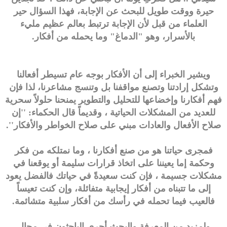
حيرة ووقت طويل للبحث عن الإجابة، فهذا السؤال حير
العلماء من قبل لأن الإجابة ترتبط بعالم عظيم مليء
بالأسرار، وهو "الدماغ" وما يحمله من أفكار.
ويشير الخبراء إلى أن الأفكار بوجه عام تسيطر أفعالنا
وتشكل إرادتنا وتصنع مواقفنا بل وتنسج مشاعرنا، لذا فإن
فهم أفكارنا وإخضاعها للتحليل والتطوير يمنحنا حلولاً سحرية
للعديد من المشكلات الحياتية ، وقديماً قال الحكماء: ''إن
صلاح الأفعال والعادات مبني على صلاح الخواطر والأفكار''.
فمجرى حياتنا هو من صنع أفكارنا ، وما نمتلكه من فكر
وحكمة إما يعيننا على اتخاذ قرارات سليمة أو يوقعنا في
مشكلات جسيمة ، فإن كنت سعيدةً في حياتك فالفضل يعود
إلى ما تتبناه من أفكار إيجابية متفائلة، وإن كنت تعيساً
فالعيب فيما تحمله في رأسك من أفكار سلبية متشائمة.
ولمزيد من المعرفة والبحث أجرى الباحثون في مجال