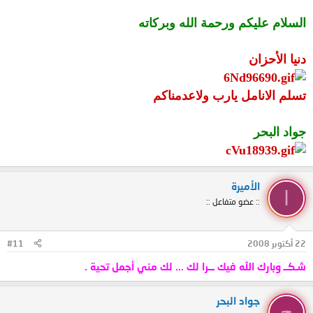
السلام عليكم ورحمة الله وبركاته
دنيا الأحزان
تسلم الانامل يارب ولاعدمناكم
جواد البحر
الأميرة
ا
:: عضو متفاعل ::
22 أكتوبر 2008
#11
شـكــ وبارك الله فيك ـــرا لك ... لك مني أجمل تحية .
جواد البحر
ج