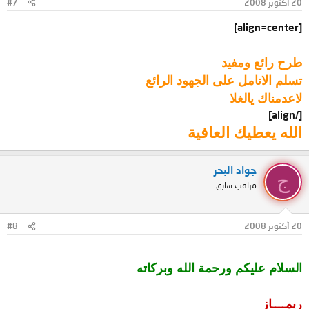
20 أكتوبر 2008
#7
[align=center]
طرح رائع ومفيد
تسلم الانامل على الجهود الرائع
لاعدمناك يالغلا
[/align]
الله يعطيك العافية
جواد البحر
ج
مراقب سابق
20 أكتوبر 2008
#8
السلام عليكم ورحمة الله وبركاته
ريمــــاز