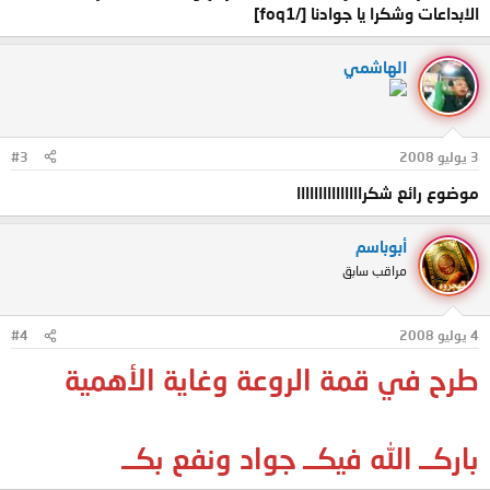
الابداعات وشكرا يا جوادنا [/foq1]
الهاشمي
3 يوليو 2008
#3
موضوع رائع شكرااااااااااااااا
أبوباسم
مراقب سابق
4 يوليو 2008
#4
طرح في قمة الروعة وغاية الأهمية
باركــ الله فيكــ جواد ونفع بكــ