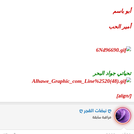
أبو باسم
أمير الحب
تحياتي جواد البحر
[/align]
ღ نبضات الفجر ღ
مراقبة سابقة