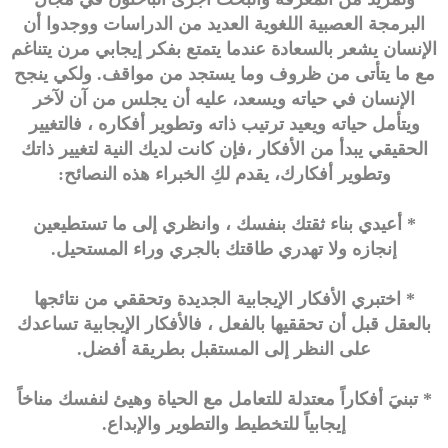
البرمجة العصبية اللغوية العديد من الدراسات ووجدوا أن
الإنسان يشعر بالسعادة عندما يتمتع بفكر إيجابي مرن يتناغم
مع ما يتأتى من ظروف وما يستجد من مواقف. ولكي ينجح
الإنسان في حياته ويسعد، عليه أن يجلس من آن لآخر
ويتأمل حياته ويعيد ترتيب ذاته وتطوير أفكاره ، فالتغيير
الحقيقي يبدأ من الأفكار ،فإن كانت لديك النية لتغيير ذاتك
وتطوير أفكارك، يقدم لكِ الخبراء هذه النصائح:
* أعيدي بناء ثقتك بنفسك ، وانظري إلى ما تستطيعين
إنجازه ولا تهدري طاقتك بالجري وراء المستحيل.
* اختبري الأفكار الإيجابية الجديدة وتحققي من نتائجها
بالعقل قبل أن تحققيها بالفعل ، فالأفكار الإيجابية تساعدك
على النظر إلى المستقبل بطريقة أفضل.
* تبنيَ أفكاراً معتدلة للتعامل مع الحياة وهيئ لنفسك مناخاً
إيجابياً للتخطيط والتطوير والإبداع.