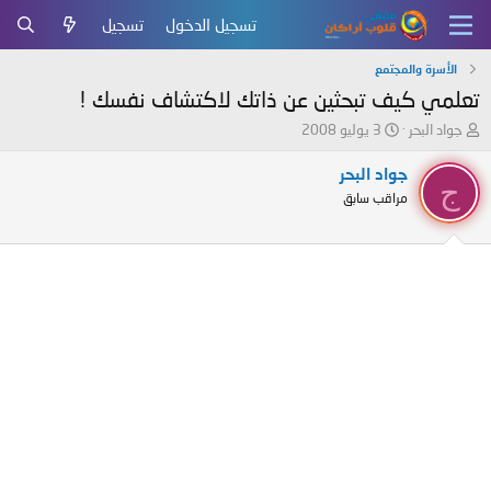
تسجيل الدخول
تسجيل
الأسرة والمجتمع
تعلمي كيف تبحثين عن ذاتك لاكتشاف نفسك !
ب
ت
جواد البحر
3 يوليو 2008
ا
ا
د
ر
جواد البحر
ج
ئ
ي
مراقب سابق
ا
خ
ل
ا
م
ل
و
ب
ض
د
و
ء
ع