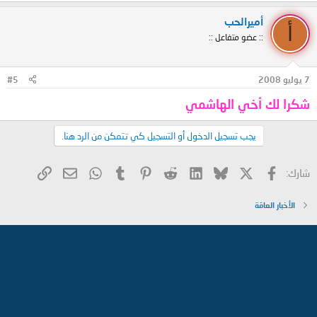
أميرالحب
أ
:: عضو متفاعل ::
7 يوليو 2008
#5
شكرا لك أخي الهاشمي
يجب تسجيل الدخول أو التسجيل كي تتمكن من الرد هنا.
X
فيسبوك
Bluesky
LinkedIn
Reddit
Pinterest
Tumblr
WhatsApp
الرابط
البريد الإلكتروني
شارك:
الأخبار العامّة