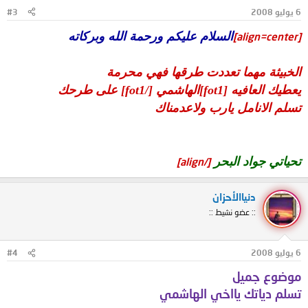
6 يوليو 2008
#3
السلام عليكم ورحمة الله وبركاته
[align=center]
الخبيثة مهما تعددت طرقها فهي محرمة
يعطيك العافيه [fot1]الهاشمي [/fot1] على طرحك
تسلم الانامل يارب ولاعدمناك
تحياتي جواد البحر
[/align]
دنياالأحزان
:: عضو نشيط ::
6 يوليو 2008
#4
موضوع جميل
تسلم دياتك يااخي الهاشمي