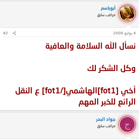
أبوباسم
مراقب سابق
4 يوليو 2008
#2
نسأل الله السلامة والعافية
وكل الشكر لك
أخي [fot1]الهاشمي[/fot1] ع النقل
الرائع للخبر المهم
جواد البحر
ج
مراقب سابق