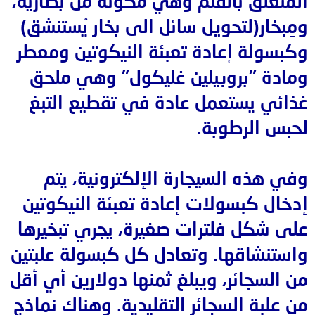
المتعلق بالقلم وهي مكونة من بطارية،
ومِبخار(لتحويل سائل الى بخار يُستنشق)
وكبسولة إعادة تعبئة النيكوتين ومعطر
ومادة "بروبيلين غليكول" وهي ملحق
غذائي يستعمل عادة في تقطيع التبغ
لحبس الرطوبة.
وفي هذه السيجارة الإلكترونية، يتم
إدخال كبسولات إعادة تعبئة النيكوتين
على شكل فلترات صغيرة، يجري تبخيرها
واستنشاقها. وتعادل كل كبسولة علبتين
من السجائر، ويبلغ ثمنها دولارين أي أقل
من علبة السجائر التقليدية. وهناك نماذج