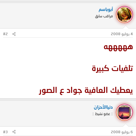
أبوباسم
مراقب سابق
4 يوليو 2008
#2
هههههه
تلفيات كبيرة
يعطيك العافية جواد ع الصور
دنياالأحزان
:: عضو نشيط ::
6 يوليو 2008
#3