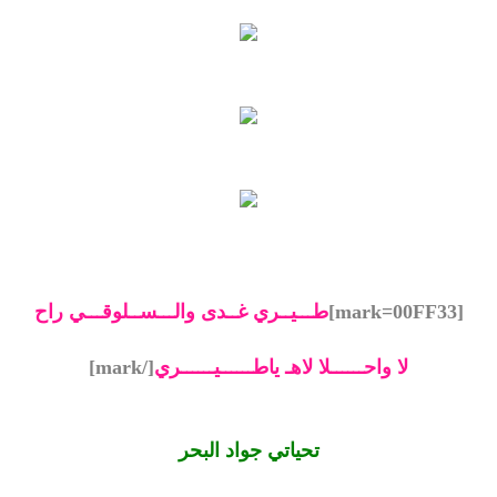
[mark=00FF33]
طـــيــري غــدى والـــســلوقـــي راح
لا واحــــــلا لاهـ ياطــــــيــــــري
[/mark]
تحياتي جواد البحر