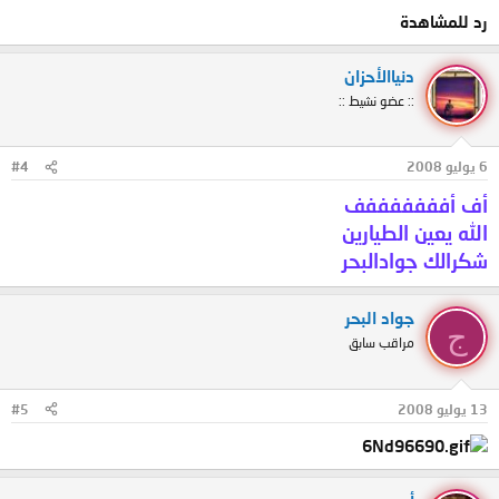
رد للمشاهدة
دنياالأحزان
:: عضو نشيط ::
6 يوليو 2008
#4
أف أفففففففف
الله يعين الطيارين
شكرالك جوادالبحر
جواد البحر
ج
مراقب سابق
13 يوليو 2008
#5