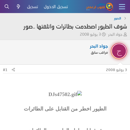
تسجيل الدخول
تسجيل
الصور
شوف الطيور اصطدمت بطائرات واتلفتها ..صور
ب
ت
جواد البحر
3 يوليو 2008
ا
ا
د
ر
جواد البحر
ج
ئ
ي
مراقب سابق
ا
خ
ل
ا
م
ل
3 يوليو 2008
#1
و
ب
ض
د
و
ء
ع
الطيور اخطر من القنابل على الطائرات‎