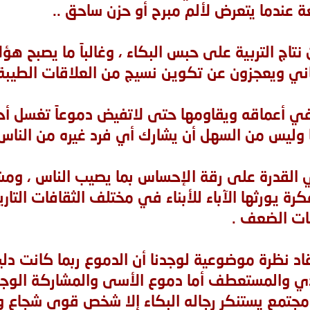
 عندما يتعرض لألم مبرح أو حزن ساحق ..
نتاج التربية على حبس البكاء ، وغالباً ما يصبح هؤلا
ني ويعجزون عن تكوين نسيج من العلاقات الطيبة 
في أعماقه ويقاومها حتى لاتفيض دموعاً تغسل أح
ا وليس من السهل أن يشارك أي فرد غيره من الناس 
ي القدرة على رقة الإحساس بما يصيب الناس ، و
ة يورثها الآباء للأبناء في مختلف الثقافات التاري
ات الضعف .
قاد نظرة موضوعية لوجدنا أن الدموع ربما كانت د
 والمستعطف أما دموع الأسى والمشاركة الوجداني
مجتمع يستنكر رجاله البكاء إلا شخص قوي شجاع و