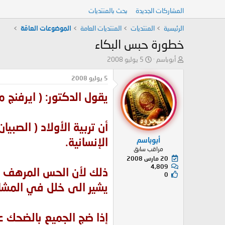
المشاركات الجديدة
بحث بالمنتديات
الرئيسية
المنتديات
المنتديات العامة
الموضوعات العامّة
خطورة حبس البكاء
ب
ت
أبوباسم
5 يوليو 2008
ا
ا
د
ر
5 يوليو 2008
ئ
ي
يقول الدكتور: ( ايرفنج م
ا
خ
ل
ا
م
ل
و
ب
أن تربية الأولاد ( الصب
ض
د
أبوباسم
الإنسانية.
و
ء
مراقب سابق
ع
20 مارس 2008
4,809
ذلك لأن الحس المرهف ه
0
يشير الى خلل في المشاع
إذا ضج الجميع بالضحك ع