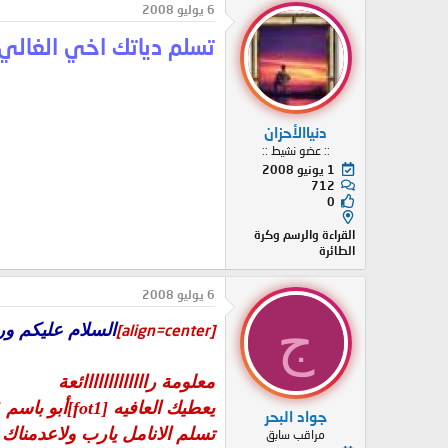
6 يوليو 2008
تسلم دياتك اخي الغالي
دنياالأحزان
:: عضو نشيط ::
1 يونيو 2008
712
0
القراءة والرسم وكرة
الطائرة
6 يوليو 2008
ج
السلام عليكم ور
[align=center]
معلومة رااااااااااااائعة
يعطيك العافيه [fot1]أبو باسم [/fot1] على طرحك
جواد البحر
تسلم الانامل يارب ولاعدمناك
مراقب سابق