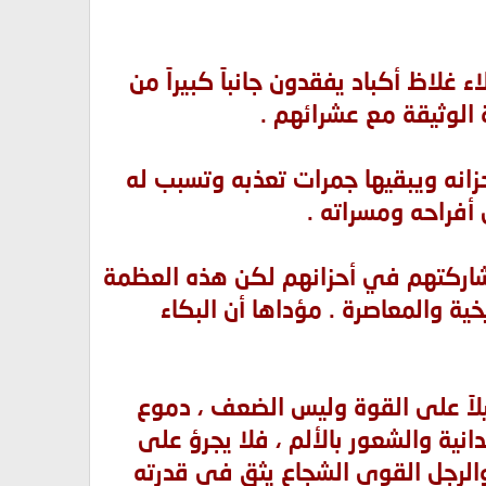
ء غلاظ أكباد يفقدون جانباً كبيراً من
الوثيقة مع عشرائهم .
زانه ويبقيها جمرات تعذبه وتسبب له
أفراحه ومسراته .
مشاركتهم في أحزانهم لكن هذه العظمة
خية والمعاصرة . مؤداها أن البكاء
ليلاً على القوة وليس الضعف ، دموع
ة والشعور بالألم ، فلا يجرؤ على
الرجل القوي الشجاع يثق في قدرته