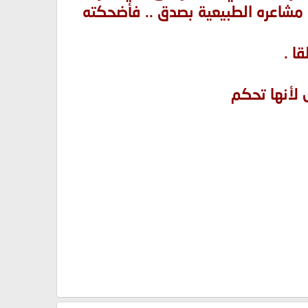
مشاعره الطبيعية بصدق .. فأضحكته
ا .
لأنها تحكم