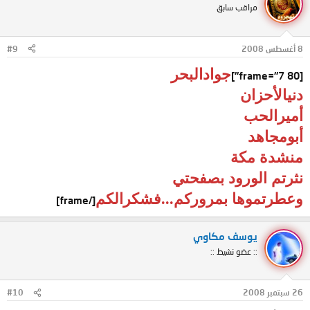
مراقب سابق
8 أغسطس 2008
#9
جوادالبحر
[frame="7 80"]
دنيالأحزان
أميرالحب
أبومجاهد
منشدة مكة
نثرتم الورود بصفحتي
وعطرتموها بمروركم...فشكرالكم
[/frame]
يوسف مكاوي
:: عضو نشيط ::
26 سبتمبر 2008
#10