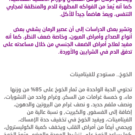
كما أنه يُعدّ من الفواكه المطهرة للدم والمنظفة لمجاري
التنفس، ويعدّ هاضماً جيداً للأكل.
وتشير بعض الدراسات إلى أن عصير الرمان يشفي بعض
أنواع الصداع وأمراض العيون، وخاصة ضعف النظر، كما أنه
مفيد لعلاج أمراض الضعف الجنسي من خلال مساعدته على
تدفق الدم في الشرايين والأوردة.
الخوخ.. مستودع للفيتامينات
تحتوي الحبة الواحدة من ثمار الخوخ على 85% من وزنها
ماء، و خمسة غرامات من السكر، وغرام واحد من النشويات،
ونصف ملغم حديد، و نصف غرام من البروتين والدهون،
إضافة إلى الفسفور, والكبريت, و نسبة عالية من
الفيتامينات، ويفيد الخوخ في تخفيف حدة الإمساك،
ويحمي أيضاً من أمراض القلب ويخفف كمية الكوليسترول،
كما يساعد الخوخ على تنشيط المعدة والهضم، ويُعدّ الخوخ