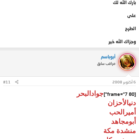
بارك الله لك
على
الطرح
وجزاك الله خير
أبوباسم
مراقب سابق
6 أكتوبر 2008
#11
جوادالبحر
[frame="7 80"]
دنيالأحزان
أميرالحب
أبومجاهد
منشدة مكة