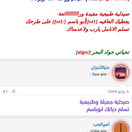
صيدلية طبيعية مفيدة ورااااااااائعة
يعطيك العافيه [fot1]أبو باسم [/fot1] على طرحك
تسلم الانامل يارب ولاعدمناك
تحياتي جواد البحر
[/align]
دنياالأحزان
:: عضو نشيط ::
6 يوليو 2008
#3
صيدلية جميلة وطبيعية
تسلم دياتك ابوباسم
أميرالحب
أ
:: عضو متفاعل ::