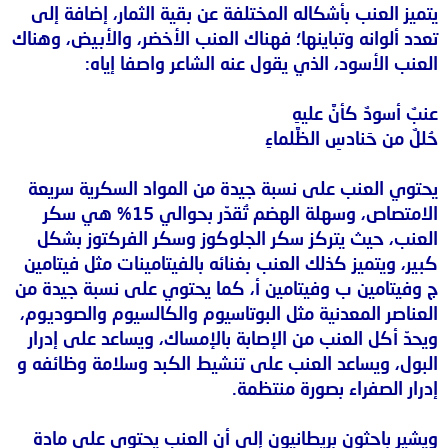
يتميز العنب بأشكاله المختلفة عن بقية الثمار، إضافة إلى
تعدد ألوانه وتباينها؛ فهناك العنب الأخضر، والأبيض، وهناك
العنب الأسود، الذي يقول عنه الشاعر واصفا إياه:
عنبٌ أسودٌ كأنَّ عليهِ
حُللٌ من حَنادسِ الظَّلماءِ
يحتوي العنب على نسبة جيدة من المواد السكرية سريعة
الامتصاص، وسهلة الهضم تُقدّر بحوالي 15% هي سكر
العنب، حيث يتركز سكر الجلوكوز وسكر الفركتوز بشكل
كبير، ويتميز كذلك العنب بغنائه بالفيتامينات مثل فيتامين
ج وفيتامين ب وفيتامين أ، كما يحتوي على نسبة جيدة من
العناصر المعدنية مثل البوتاسيوم والكالسيوم والصوديوم،
ويحدّ أكل العنب من الإصابة بالإمساك، ويساعد على إدرار
البول، ويساعد العنب على تنشيط الكبد وسلامة وظائفه و
إدرار الصفراء بصورة منتظمة.
ويشير باحثون بريطانيون إلى أن العنب يحتوي على مادة