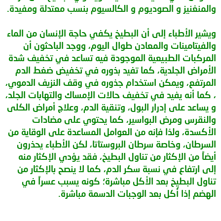
والمنغنيز و الصوديوم و الكالسيوم بنسب معتدلة ومفيدة.
ويشير الأطباء إلى أن البطيخ يكفي حاجة الإنسان من الماء
والفيتامينات والمعادن طوال اليوم، ووجد الباحثون أن
المركبات الطبيعية الموجودة فيه تساعد في تخفيف شدة
الأمراض الجلدية، كما تفيد بذوره في تخفيض ضغط الدم
المرتفع، ويمكن استخدام جذوره في وقف النزيف الدموي،
، كما أنه يفيد في تخفيف حالات الإمساك والتهابات الجلد،
و يساعد على إدرار البول، وتنقية الدم، وعلاج أمراض الكلى
والنقرس ومرض البواسير، كما يحتوي على مضادات
الأكسدة، ولذا فإنه من العوامل المساعدة على الوقاية من
السرطان، وخاصة سرطان البروستاتا، لكن الأطباء يحذرون
أيضاً من الإكثار من تناول البطيخ، فقد يؤدي الإكثار منه
إلى ارتفاع في نسبة سكر الدم، كما لا ينصح بالإكثار من
تناول البطيخ بعد الأكل مباشرة؛ كونه يسبب عسراً في
الهضم إذا أُكل بعد الوجبات الدسمة مباشرة.