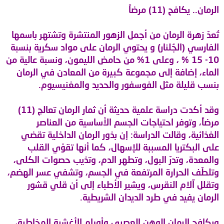
الرمان.. يكافح (11) مرضاً
تُعدّ زهرة الرمان من أجمل الزهور المنتشرة وتشتهر باسمها
الفارسي (الجُلنار) و يحتوي الرمان على مواد سكرية بنسبة
10- 15 % ، وعلى 1% من حامض الليمون، ونسبة عالية من
الماء، إضافة إلى مجموعة كبيرة من المعادن في الرمان
بنسب قليلة مثل الفوسفور والحديد والمغنيسيوم.
وقد أكدت دراسة علمية حديثة أن ثمار الرمان تعالج (11)
مرضاً، وتوفر احتياجات الجسم الأساسية من العناصر
الغذائية، وقالت الدراسة: إن بذور الرمان الداخلية تقضي
على البكتريا المسببة للإسهال، كما أنها تقوّي القلب
والمعدة، وتدرّ البول، وتطهر الدم، وتذيب حصوات الكلى،
وتلطّف الحرارة المرتفعة في الجسم، وتشفي عسر الهضم،
وتقلل آلام النقرس، ويشير الأطباء إلى أن قلي قشور
الرمان يفيد في طرد الديدان الشريطية.
ويكافح الرمان الوهن العصبي وأورام الأغشية المخاطية،