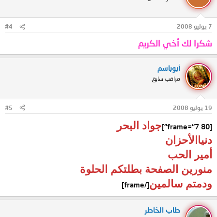
7 يوليو 2008
#4
شكرا لك أخي الكريم
أبوباسم
مراقب سابق
19 يوليو 2008
#5
جواد البحر
[frame="7 80"]
دنياالأحزان
أمير الحب
منورين الصفحة بطلتكم الحلوة
ودمتم سالمين
[/frame]
طاب الخاطر