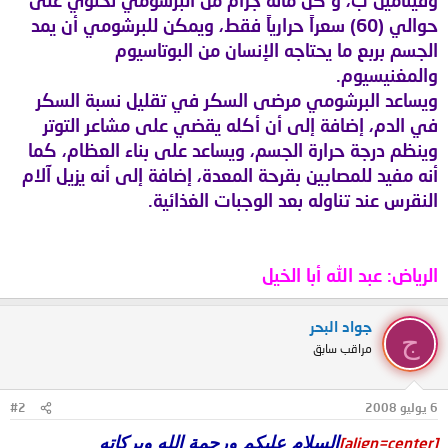
حوالي (60) سعراً حرارياً فقط، ويمكن للبرشومي أن يمد
الجسم بربع ما يحتاجه الإنسان من البوتاسيوم
والمغنيسيوم.
ويساعد البرشومي مرضى السكر في تقليل نسبة السكر
في الدم، إضافة إلى أن أكله يقضي على مشاعر التوتر
وينظم درجة حرارة الجسم، ويساعد على بناء العظام، كما
أنه مفيد للمصابين بقرحة المعدة، إضافة إلى أنه يزيل آلام
النقرس عند تناوله بعد الوجبات الغذائية.
الرياض: عبد الله أبا الخيل
جواد البحر
ج
مراقب سابق
6 يوليو 2008
#2
السلام عليكم ورحمة الله وبركاته
[align=center]