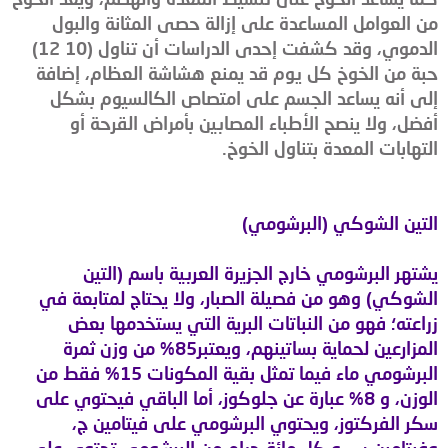
من العوامل المساعدة على إزالة حصى المثانة والبول
الدموي، وقد كشفت إحدى الدراسات أن تناول (10 12)
حبة من الخوخ كل يوم قد يمنع هشاشة العظام، إضافة
إلى أنه يساعد الجسم على امتصاص الكالسيوم بشكل
أفضل، ولا ينصح الأطباء المصابين بأمراض القرحة أو
التهابات المعدة بتناول الخوخ.
التين الشوكي (البرشومي)
يشتهر البرشومي خارج الجزيرة العربية باسم (التين
الشوكي) وهو من فصيلة الصبار، ولا يحتاج لمتابعة في
زراعته؛ فهو من النباتات البرية التي يستخدمها بعض
المزارعين لحماية بساتينهم، ويعتبر85% من وزن ثمرة
البرشومي ماء فيما تمثل بقية المكونات 15% فقط من
الوزن، و 8% عبارة عن جلوكوز، أما الباقي فيحتوي على
سكر الفركتوز، ويحتوي البرشومي على فيتامين ج،
وفيتامين ب، و كل مائة جرام من البرشومي تحتوي على