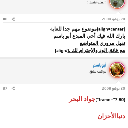
:: عضو نشيط ::
20 يوليو 2008
#6
موضوع مهم جدا للغاية
[align=center]
بارك الله فيك أخي المبدع أبو باسم
تقبل مروري المتواضع
مع فائق الود والإحترام لك .
[/align]
أبوباسم
مراقب سابق
20 يوليو 2008
#7
جواد البحر
[frame="7 80"]
دنياالأحزان