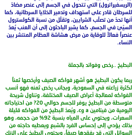
(الريسفيراترول) التي تتحول في الجسم إلى عنصر مضادّ
للسرطان قادر على استهداف وتدمير الخلايا السرطانية، كما
أنها تحدّ من تصلّب الشرايين، وتقلّل من نسبة الكولسترول
السيّئ في الجسم، كما يشير الباحثون إلى أن العنب يُعدّ
عنصراً فعالاً للوقاية من مرض هشاشة العظام المنتشر بين
النساء.
البطيخ ..رخص وفوائد بالجملة
ربما يكون البطيخ هو أشهر فواكه الصيف وأرخصها ثمناً
لكثرة زراعته في السعودية، وبجانب رخص ثمنه فهو أنسب
الفواكه لمعالجة أعراض الصيف المختلفة، وتناول شريحة
متوسطة من البطيخ يوفر للجسم حوالي 20? من احتياجاته
اليومية من فيتامين a وc، ويُعدّ البطيخ من الفواكه قليلة
السعرات، ويحتوي على المياه بنسبة 92% من حجمه، وهو
بذلك يؤدي إلى إحساس الفرد بالشبع ويعطيه حاجته من
السوائل التي قد يفقدها صيفاً، ويحتوي البطيخ على الزنك