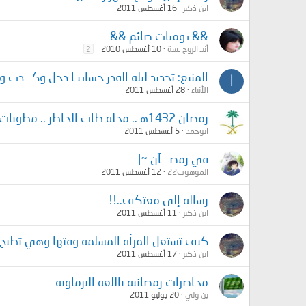
ابن ذكير
16 أغسطس 2011
&& يوميات صائم &&
أنيـ الروح ـسة
10 أغسطس 2010
2
المنيع: تحديد ليلة القدر حسابيـا دجل وكـــذب وتـ
ا
الأنباء
28 أغسطس 2011
رمضان 1432هـ.. مجلة طاب الخاطر .. مطويات عن الصيام والأذكار ..!!
ابوحمد
5 أغسطس 2011
في رمضـــآن ~|
الموهوب22
12 أغسطس 2011
رسالة إلى معتكف..!!
ابن ذكير
11 أغسطس 2011
كيف تستغل المرأة المسلمة وقتها وهي تطبخ
ابن ذكير
17 أغسطس 2011
محاضرات رمضانية باللغة البرماوية
بن ولي
20 يوليو 2011