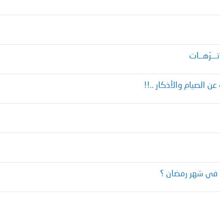
ــرّهــات
 في شهر رمضان ؟