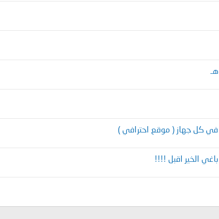
ي كل جهاز ( موقع احترافي )
غي الخير اقبل !!!!