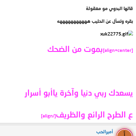
قالها البدوي مو معقولة
بقره وتسأل عن الحليب هههههههههههه
بموت من الضحك
[align=center]
يسعدك ربي دنيا وآخرة ياأبو أسرار
ع الطرح الرائع والظريف
[/align]
أميرالحب