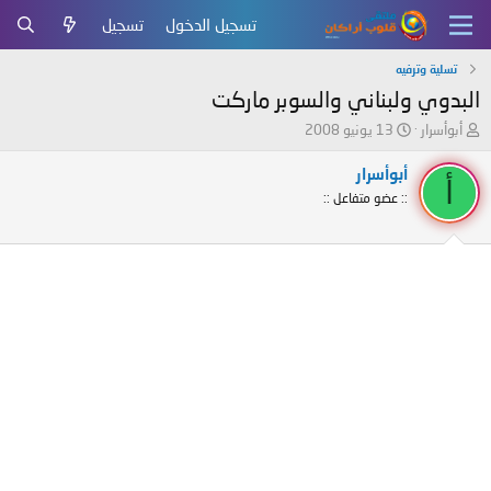
تسجيل الدخول
تسجيل
تسلية وترفيه
البدوي ولبناني والسوبر ماركت
ب
ت
أبوأسرار
13 يونيو 2008
ا
ا
د
ر
أبوأسرار
أ
ئ
ي
:: عضو متفاعل ::
ا
خ
ل
ا
م
ل
و
ب
ض
د
و
ء
ع